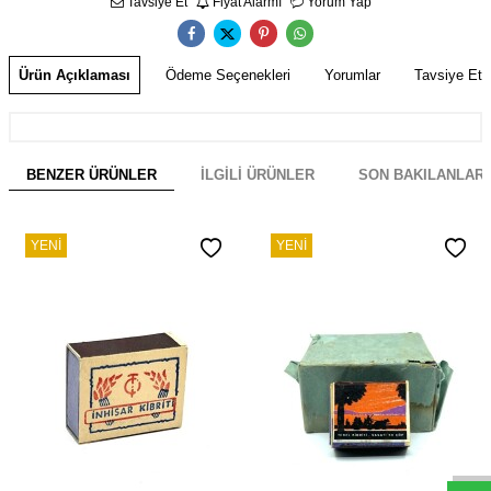
Tavsiye Et
Fiyat Alarmı
Yorum Yap
Ürün Açıklaması
Ödeme Seçenekleri
Yorumlar
Tavsiye Et
BENZER ÜRÜNLER
İLGILI ÜRÜNLER
SON BAKILANLAR
YENI
YENI
W
h
s
a
p
p
D
e
s
e
H
a
t
t