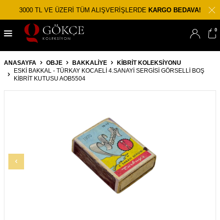
3000 TL VE ÜZERİ TÜM ALIŞVERİŞLERDE
KARGO BEDAVA!
0
ANASAYFA
OBJE
BAKKALIYE
KIBRIT KOLEKSIYONU
ESKI BAKKAL - TÜRKAY KOCAELI 4.SANAYI SERGISI GÖRSELLI BOŞ
KIBRIT KUTUSU AOB5504