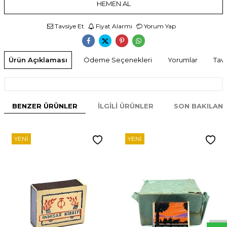
HEMEN AL
Tavsiye Et
Fiyat Alarmı
Yorum Yap
Ürün Açıklaması
Ödeme Seçenekleri
Yorumlar
Tavs
BENZER ÜRÜNLER
İLGILI ÜRÜNLER
SON BAKILAN
YENI
YENI
W
h
t
s
p
p
D
e
s
e
H
a
t
t