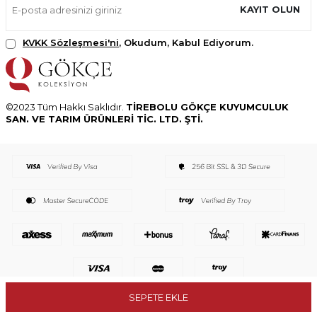
KAYIT OLUN
KVKK Sözleşmesi'ni
, Okudum, Kabul Ediyorum.
©2023 Tüm Hakkı Saklıdır.
TİREBOLU GÖKÇE KUYUMCULUK
SAN. VE TARIM ÜRÜNLERİ TİC. LTD. ŞTİ.
SEPETE EKLE
T
-Soft
E-Ticaret
Sistemleriyle Hazırlanmıştır.