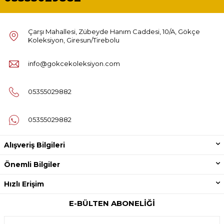
Çarşı Mahallesi, Zübeyde Hanım Caddesi, 10/A, Gökçe
Koleksiyon, Giresun/Tirebolu
info@gokcekoleksiyon.com
05355029882
05355029882
Alışveriş Bilgileri
Önemli Bilgiler
Hızlı Erişim
E-BÜLTEN ABONELIĞI