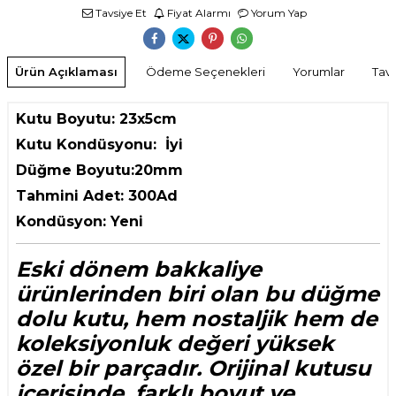
Tavsiye Et
Fiyat Alarmı
Yorum Yap
Ürün Açıklaması
Ödeme Seçenekleri
Yorumlar
Tavs
Kutu Boyutu: 23x5cm
Kutu Kondüsyonu: İyi
Düğme Boyutu:20mm
Tahmini Adet: 300Ad
Kondüsyon: Yeni
Eski dönem bakkaliye
ürünlerinden biri olan bu düğme
dolu kutu, hem nostaljik hem de
koleksiyonluk değeri yüksek
özel bir parçadır. Orijinal kutusu
içerisinde, farklı boyut ve