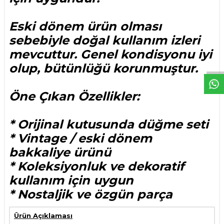
Eski dönem ürün olması
sebebiyle doğal kullanım izleri
W
h
t
s
p
p
D
e
s
e
H
a
t
t
mevcuttur. Genel kondisyonu iyi
olup, bütünlüğü korunmuştur.
Öne Çıkan Özellikler:
* Orijinal kutusunda düğme seti
* Vintage / eski dönem
bakkaliye ürünü
* Koleksiyonluk ve dekoratif
kullanım için uygun
* Nostaljik ve özgün parça
Ürün Açıklaması