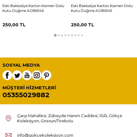
Eski Bakkaliye Karton Kısmen Dolu
Eski Bakkaliye Karton Kısmen Dolu
Kutu Düğme AOB6146
Kutu Düğme AOB6145
250,00
TL
250,00
TL
SOSYAL MEDYA
MÜŞTERI HIZMETLERI
05355029882
Çarşı Mahallesi, Zübeyde Hanım Caddesi, 10/A, Gökçe
Koleksiyon, Giresun/Tirebolu
info@gokcekoleksiyon.com