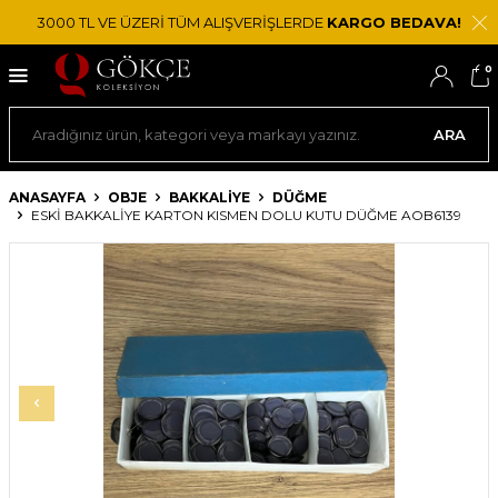
3000 TL VE ÜZERİ TÜM ALIŞVERİŞLERDE
KARGO BEDAVA!
0
ARA
ANASAYFA
OBJE
BAKKALIYE
DÜĞME
ESKI BAKKALIYE KARTON KISMEN DOLU KUTU DÜĞME AOB6139