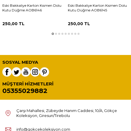
Eski Bakkaliye Karton Kısmen Dolu
Eski Bakkaliye Karton Kısmen Dolu
Kutu Düğme AOB6146
Kutu Düğme AOB6145
250,00
TL
250,00
TL
SOSYAL MEDYA
MÜŞTERI HIZMETLERI
05355029882
Çarşı Mahallesi, Zübeyde Hanım Caddesi, 10/A, Gökçe
Koleksiyon, Giresun/Tirebolu
info@gokcekoleksiyon.com