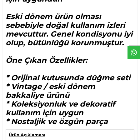
Eski dönem ürün olması
sebebiyle doğal kullanım izleri
W
h
t
s
p
p
D
e
s
e
H
a
t
t
mevcuttur. Genel kondisyonu iyi
olup, bütünlüğü korunmuştur.
Öne Çıkan Özellikler:
* Orijinal kutusunda düğme seti
* Vintage / eski dönem
bakkaliye ürünü
* Koleksiyonluk ve dekoratif
kullanım için uygun
* Nostaljik ve özgün parça
Ürün Açıklaması