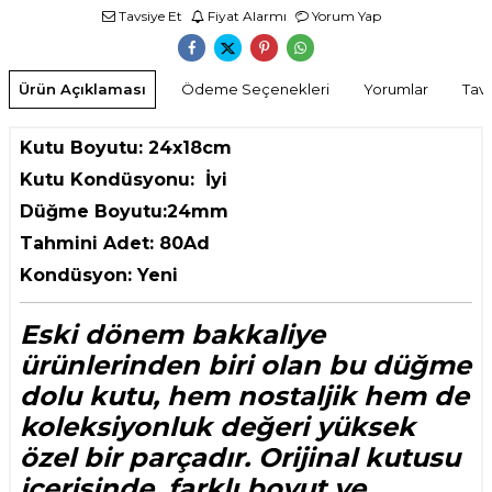
Tavsiye Et
Fiyat Alarmı
Yorum Yap
Ürün Açıklaması
Ödeme Seçenekleri
Yorumlar
Tavs
Kutu Boyutu: 24x18cm
Kutu Kondüsyonu: İyi
Düğme Boyutu:24mm
Tahmini Adet: 80Ad
Kondüsyon: Yeni
Eski dönem bakkaliye
ürünlerinden biri olan bu düğme
dolu kutu, hem nostaljik hem de
koleksiyonluk değeri yüksek
özel bir parçadır. Orijinal kutusu
içerisinde, farklı boyut ve