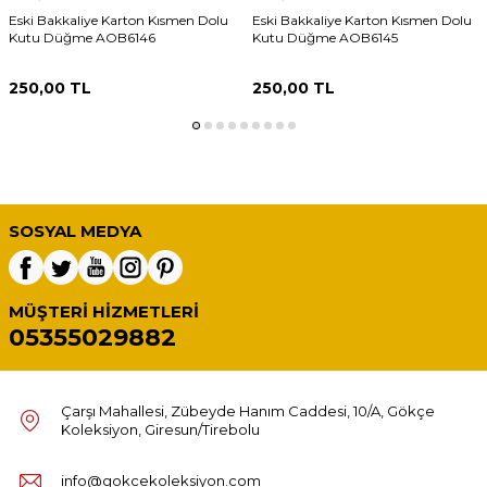
Eski Bakkaliye Karton Kısmen Dolu
Eski Bakkaliye Karton Kısmen Dolu
Kutu Düğme AOB6146
Kutu Düğme AOB6145
250,00
TL
250,00
TL
SOSYAL MEDYA
MÜŞTERI HIZMETLERI
05355029882
Çarşı Mahallesi, Zübeyde Hanım Caddesi, 10/A, Gökçe
Koleksiyon, Giresun/Tirebolu
info@gokcekoleksiyon.com