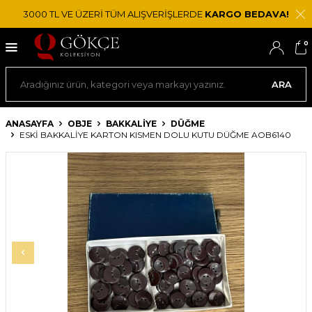
3000 TL VE ÜZERİ TÜM ALIŞVERİŞLERDE
KARGO BEDAVA!
0
ARA
ANASAYFA
OBJE
BAKKALIYE
DÜĞME
ESKI BAKKALIYE KARTON KISMEN DOLU KUTU DÜĞME AOB6140