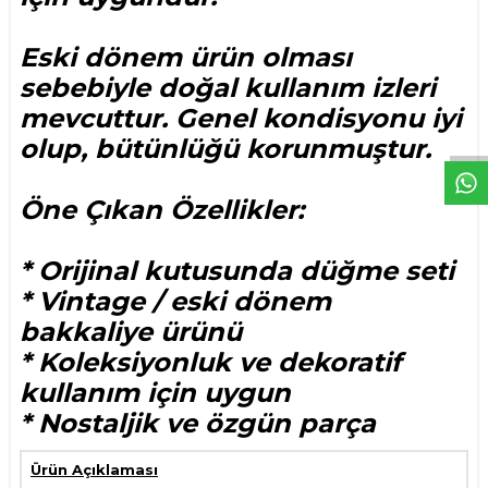
Eski dönem ürün olması
sebebiyle doğal kullanım izleri
W
h
t
s
p
p
D
e
s
e
H
a
t
t
mevcuttur. Genel kondisyonu iyi
olup, bütünlüğü korunmuştur.
Öne Çıkan Özellikler:
* Orijinal kutusunda düğme seti
* Vintage / eski dönem
bakkaliye ürünü
* Koleksiyonluk ve dekoratif
kullanım için uygun
* Nostaljik ve özgün parça
Ürün Açıklaması