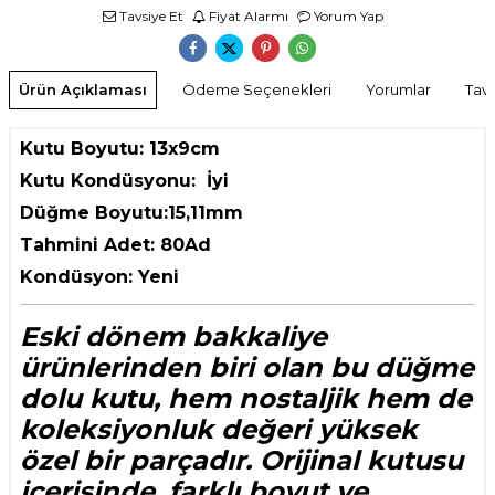
Tavsiye Et
Fiyat Alarmı
Yorum Yap
Ürün Açıklaması
Ödeme Seçenekleri
Yorumlar
Tavs
Kutu Boyutu: 13x9cm
Kutu Kondüsyonu: İyi
Düğme Boyutu:15,11mm
Tahmini Adet: 80Ad
Kondüsyon: Yeni
Eski dönem bakkaliye
ürünlerinden biri olan bu düğme
dolu kutu, hem nostaljik hem de
koleksiyonluk değeri yüksek
özel bir parçadır. Orijinal kutusu
içerisinde, farklı boyut ve