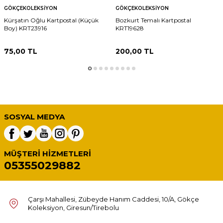
GÖKÇEKOLEKSIYON
GÖKÇEKOLEKSIYON
Kürşatın Oğlu Kartpostal (Küçük
Bozkurt Temalı Kartpostal
Boy) KRT23916
KRT19628
75,00
TL
200,00
TL
SOSYAL MEDYA
MÜŞTERI HIZMETLERI
05355029882
Çarşı Mahallesi, Zübeyde Hanım Caddesi, 10/A, Gökçe
Koleksiyon, Giresun/Tirebolu