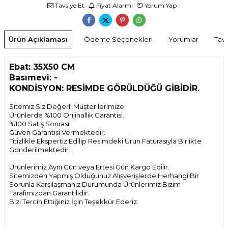
Tavsiye Et
Fiyat Alarmı
Yorum Yap
Ürün Açıklaması
Ödeme Seçenekleri
Yorumlar
Tavs
Ebat: 35X50 CM
Basımevi: -
KONDİSYON: RESİMDE GÖRÜLDÜĞÜ GİBİDİR.
Sitemiz Siz Değerli Müşterilerimize
Ürünlerde %100 Orijinallik Garantisi.
%100 Satış Sonrası
Güven Garantisi Vermektedir.
Titizlikle Ekspertiz Edilip Resimdeki Ürün Faturasıyla Birlikte
Gönderilmektedir.
Ürünlerimiz Aynı Gün veya Ertesi Gün Kargo Edilir.
Sitemizden Yapmış Olduğunuz Alışverişlerde Herhangi Bir
Sorunla Karşılaşmanız Durumunda Ürünlerimiz Bizim
Tarafımızdan Garantilidir.
Bizi Tercih Ettiğiniz İçin Teşekkür Ederiz.