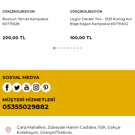
GÖKÇEKOLEKSIYON
GÖKÇEKOLEKSIYON
Bozkurt Temalı Kartpostal
Uygur Devleti 744 - 1335 Kutlug Kül
KRT19628
Bilge Kağan Kartpostal KRT19602
200,00
TL
100,00
TL
SOSYAL MEDYA
MÜŞTERI HIZMETLERI
05355029882
Çarşı Mahallesi, Zübeyde Hanım Caddesi, 10/A, Gökçe
Koleksiyon, Giresun/Tirebolu