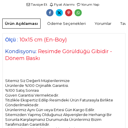
Tavsiye Et
Fiyat Alarmı
Yorum Yap
Ürün Açıklaması
Ödeme Seçenekleri
Yorumlar
Tavs
10x15
cm
(En-Boy)
:
Ölçü
Kondisyonu:
Resimde Görüldüğü Gibidir -
Dönem Baskı
Sitemiz Siz Değerli Müşterilerimize
Ürünlerde %100 Orjinallık Garantisi.
%100 Satış Sonrası
Güven Garantisi Vermektedir.
Titizlikle Ekspertiz Edilip Resimdeki Ürün Faturasıyla Birlikte
Gönderilmektedir.
Ürünlerimiz Aynı Gün veya Ertesi Gün Kargo Edilir.
Sitemizden Yapmış Olduğunuz Alışverişlerde Herhangi Bir
Sorunla Karşılaşmanız Durumunda Ürünlerimiz Bizim
Tarafımızdan Garantilidir.