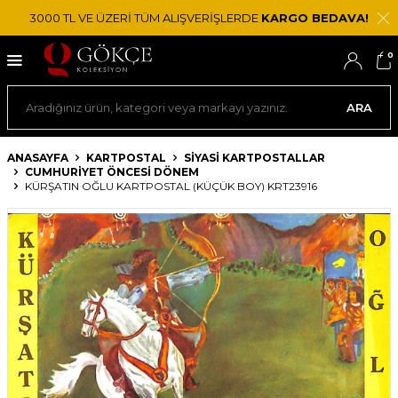
3000 TL VE ÜZERİ TÜM ALIŞVERİŞLERDE
KARGO BEDAVA!
0
ARA
ANASAYFA
KARTPOSTAL
SIYASI KARTPOSTALLAR
CUMHURIYET ÖNCESI DÖNEM
KÜRŞATIN OĞLU KARTPOSTAL (KÜÇÜK BOY) KRT23916