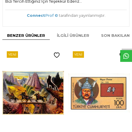
Bizi Tercih Ettiğiniz İçin Teşekkür Ederiz...
Connect
Prof ©
tarafından yayınlanmıştır.
W
h
t
s
p
p
D
e
s
e
H
a
t
t
BENZER ÜRÜNLER
İLGILI ÜRÜNLER
SON BAKILAN
YENI
YENI