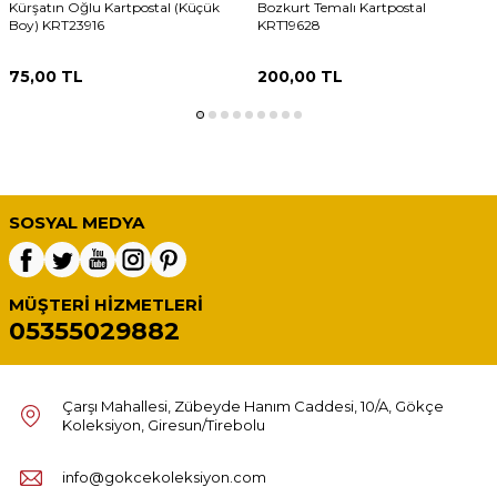
Kürşatın Oğlu Kartpostal (Küçük
Bozkurt Temalı Kartpostal
Boy) KRT23916
KRT19628
75,00
TL
200,00
TL
SOSYAL MEDYA
MÜŞTERI HIZMETLERI
05355029882
Çarşı Mahallesi, Zübeyde Hanım Caddesi, 10/A, Gökçe
Koleksiyon, Giresun/Tirebolu
info@gokcekoleksiyon.com