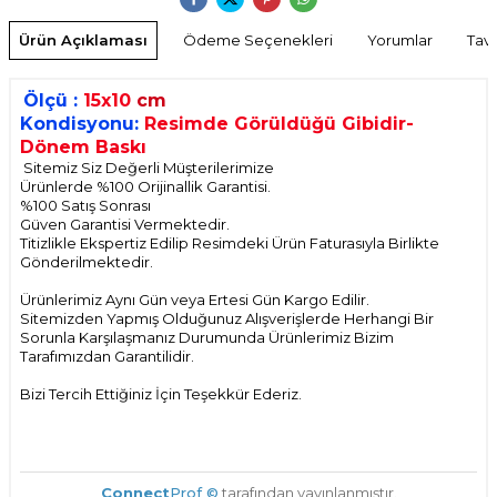
Ürün Açıklaması
Ödeme Seçenekleri
Yorumlar
Tavs
Ölçü :
15x10
cm
Kondisyonu:
Resimde Görüldüğü Gibidir-
Dönem Baskı
Sitemiz Siz Değerli Müşterilerimize
Ürünlerde %100 Orijinallik Garantisi.
%100 Satış Sonrası
Güven Garantisi Vermektedir.
Titizlikle Ekspertiz Edilip Resimdeki Ürün Faturasıyla Birlikte
Gönderilmektedir.
Ürünlerimiz Aynı Gün veya Ertesi Gün Kargo Edilir.
Sitemizden Yapmış Olduğunuz Alışverişlerde Herhangi Bir
Sorunla Karşılaşmanız Durumunda Ürünlerimiz Bizim
Tarafımızdan Garantilidir.
Bizi Tercih Ettiğiniz İçin Teşekkür Ederiz.
Connect
Prof ©
tarafından yayınlanmıştır.