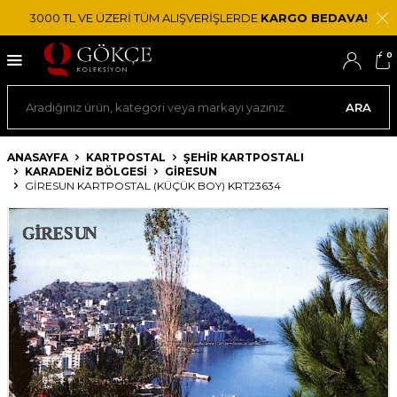
3000 TL VE ÜZERİ TÜM ALIŞVERİŞLERDE
KARGO BEDAVA!
0
ARA
ANASAYFA
KARTPOSTAL
ŞEHIR KARTPOSTALI
KARADENIZ BÖLGESI
GIRESUN
GIRESUN KARTPOSTAL (KÜÇÜK BOY) KRT23634