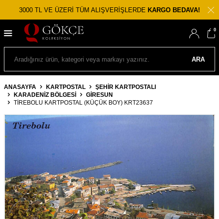
3000 TL VE ÜZERİ TÜM ALIŞVERİŞLERDE
KARGO BEDAVA!
0
ARA
ANASAYFA
KARTPOSTAL
ŞEHIR KARTPOSTALI
KARADENIZ BÖLGESI
GIRESUN
TIREBOLU KARTPOSTAL (KÜÇÜK BOY) KRT23637