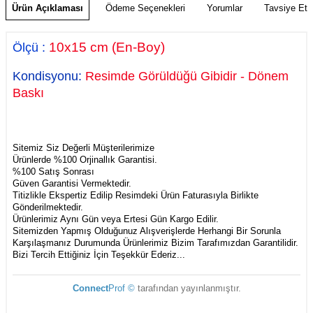
Ürün Açıklaması
Ödeme Seçenekleri
Yorumlar
Tavsiye Et
10x15
cm
(En-Boy)
Ölçü
:
Kondisyonu:
Resimde Görüldüğü Gibidir - Dönem
Baskı
Sitemiz Siz Değerli Müşterilerimize
Ürünlerde %100 Orjinallık Garantisi.
%100 Satış Sonrası
Güven Garantisi Vermektedir.
Titizlikle Ekspertiz Edilip Resimdeki Ürün Faturasıyla Birlikte
Gönderilmektedir.
Ürünlerimiz Aynı Gün veya Ertesi Gün Kargo Edilir.
Sitemizden Yapmış Olduğunuz Alışverişlerde Herhangi Bir Sorunla
Karşılaşmanız Durumunda Ürünlerimiz Bizim Tarafımızdan Garantilidir.
Bizi Tercih Ettiğiniz İçin Teşekkür Ederiz...
Connect
Prof ©
tarafından yayınlanmıştır.