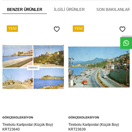
BENZER ÜRÜNLER
İLGILI ÜRÜNLER
SON BAKILANLAR
W
h
s
a
p
p
D
e
s
e
H
a
t
t
YENI
YENI
GÖKÇEKOLEKSIYON
GÖKÇEKOLEKSIYON
Tirebolu Kartpostal (Küçük Boy)
Tirebolu Kartpostal (Küçük Boy)
KRT23640
KRT23639