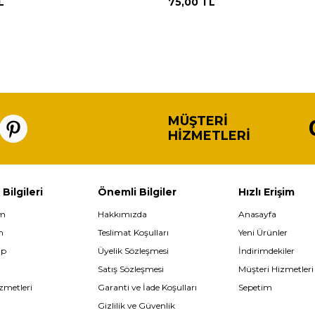
L
75,00
TL
MÜŞTERI
HIZMETLERI
 Bilgileri
Önemli Bilgiler
Hızlı Erişim
im
Hakkımızda
Anasayfa
m
Teslimat Koşulları
Yeni Ürünler
ip
Üyelik Sözleşmesi
İndirimdekiler
Satış Sözleşmesi
Müşteri Hizmetleri
zmetleri
Garanti ve İade Koşulları
Sepetim
Gizlilik ve Güvenlik