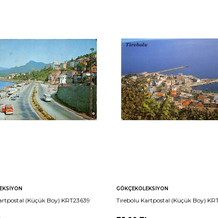
EKSIYON
GÖKÇEKOLEKSIYON
Kartpostal (Küçük Boy) KRT23639
Tirebolu Kartpostal (Küçük Boy) K