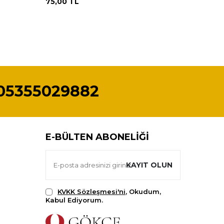
75,00
TL
75,00
T
05355029882
E-BÜLTEN ABONELIĞI
KAYIT OLUN
KVKK Sözleşmesi'ni
, Okudum,
Kabul Ediyorum.