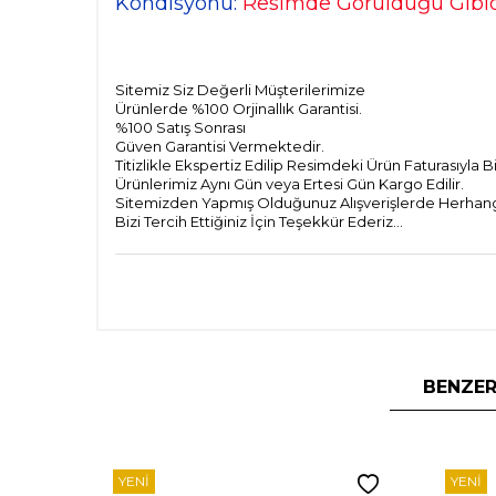
Kondisyonu:
Resimde Görüldüğü Gibid
Sitemiz Siz Değerli Müşterilerimize
Ürünlerde %100 Orjinallık Garantisi.
%100 Satış Sonrası
Güven Garantisi Vermektedir.
Titizlikle Ekspertiz Edilip Resimdeki Ürün Faturasıyla 
Ürünlerimiz Aynı Gün veya Ertesi Gün Kargo Edilir.
Sitemizden Yapmış Olduğunuz Alışverişlerde Herhangi 
Bizi Tercih Ettiğiniz İçin Teşekkür Ederiz...
BENZER
YENI
YENI