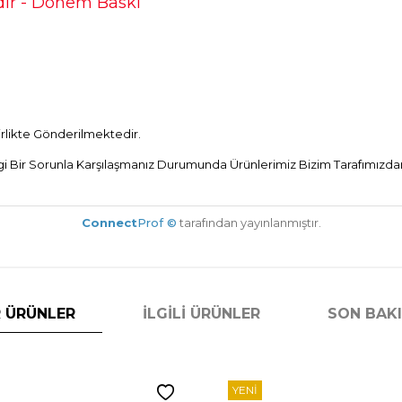
ir - Dönem Baskı
Birlikte Gönderilmektedir.
Bir Sorunla Karşılaşmanız Durumunda Ürünlerimiz Bizim Tarafımızdan 
Connect
Prof ©
tarafından yayınlanmıştır.
 ÜRÜNLER
İLGILI ÜRÜNLER
SON BAK
YENI