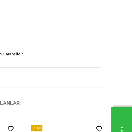
Garantilidir.
ILANLAR
YENI
YENI