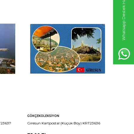
Whatsapp Destek Hattı
GÖKÇEKOLEKSIYON
GÖKÇEKO
RT23637
Giresun Kartpostal (Küçük Boy) KRT23636
Giresun K