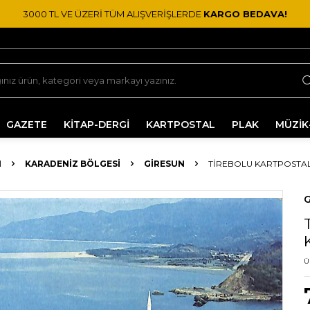
3000 TL VE ÜZERİ TÜM ALIŞVERİŞLERDE
KARGO BEDAVA!
GAZETE
KİTAP-DERGİ
KARTPOSTAL
PLAK
MÜZİK
I
KARADENIZ BÖLGESI
GIRESUN
TIREBOLU KARTPOSTAL
G
Ü