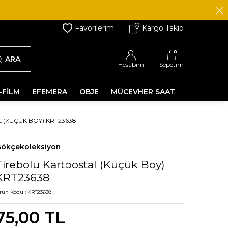
Favorilerim
Kargo Takip
0
ARA
Hesabım
Sepetim
-FİLM
EFEMERA
OBJE
MÜCEVHER SAAT
 (KÜÇÜK BOY) KRT23638
ökçekoleksiyon
Tirebolu Kartpostal (Küçük Boy)
KRT23638
rün Kodu :
KRT23638
75,00
TL