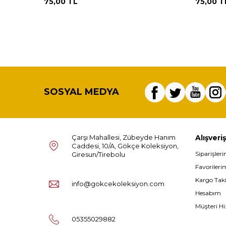
75,00
TL
75,00
T
SOSYAL MEDYA
Çarşı Mahallesi, Zübeyde Hanım
Alışveriş
Caddesi, 10/A, Gökçe Koleksiyon,
Siparişler
Giresun/Tirebolu
Favorileri
Kargo Tak
info@gokcekoleksiyon.com
Hesabım
Müşteri Hi
05355029882