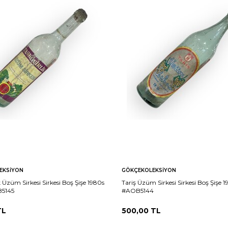
EKSIYON
GÖKÇEKOLEKSIYON
k Üzüm Sirkesi Sirkesi Boş Şişe 1980s
Tariş Üzüm Sirkesi Sirkesi Boş Şişe 
B5145
#AOB5144
L
500,00
TL