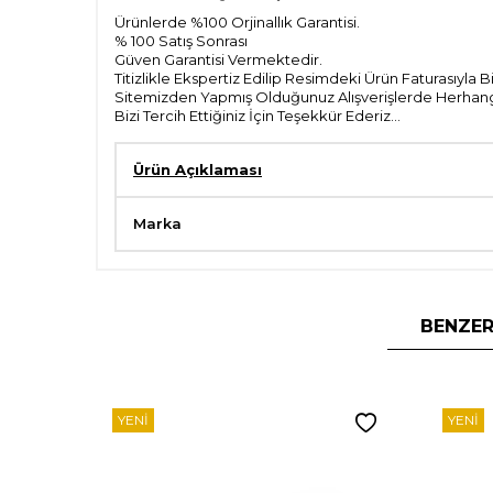
Ürünlerde %100 Orjinallık Garantisi.
% 100 Satış Sonrası
Güven Garantisi Vermektedir.
Titizlikle Ekspertiz Edilip Resimdeki Ürün Faturasıyla 
Sitemizden Yapmış Olduğunuz Alışverişlerde Herhangi 
Bizi Tercih Ettiğiniz İçin Teşekkür Ederiz...
Ürün Açıklaması
Marka
BENZER
YENI
YENI