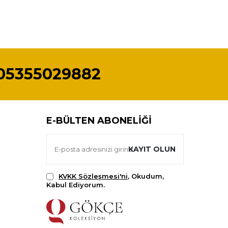
05355029882
E-BÜLTEN ABONELIĞI
KAYIT OLUN
KVKK Sözleşmesi'ni
, Okudum,
Kabul Ediyorum.