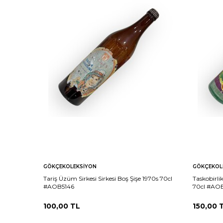
GÖKÇEKOLEKSIYON
GÖKÇEKOL
Tariş Üzüm Sirkesi Sirkesi Boş Şişe 1970s 70cl
Taskobirli
#AOB5146
70cl #AO
100,00
TL
150,00
T