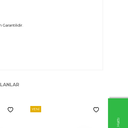
Garantilidir.
ILANLAR
YENI
YENI