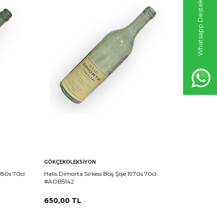
Whatsapp Destek Hattı
GÖKÇEKOLEKSIYON
GÖKÇEKO
1980s 70cl
Halis Dimorta Sirkesi Boş Şişe 1970s 70cl
Taskobirl
#AOB5142
#AOB514
650,00
TL
150,00