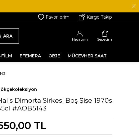
Favorilerim
Kargo Takip
0
ARA
Hesabım
Sepetim
-FİLM
EFEMERA
OBJE
MÜCEVHER SAAT
143
ökçekoleksiyon
Halis Dimorta Sirkesi Boş Şişe 1970s
35cl #AOB5143
650,00
TL