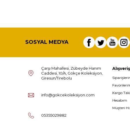
SOSYAL MEDYA
Çarşı Mahallesi, Zübeyde Hanım
Alışveriş
Caddesi, 10/A, Gökçe Koleksiyon,
Siparişler
Giresun/Tirebolu
Favorileri
Kargo Tak
info@gokcekoleksiyon.com
Hesabım
Müşteri Hi
05355029882