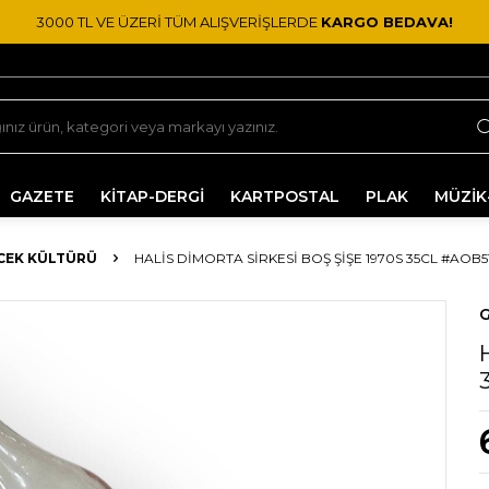
3000 TL VE ÜZERİ TÜM ALIŞVERİŞLERDE
KARGO BEDAVA!
GAZETE
KİTAP-DERGİ
KARTPOSTAL
PLAK
MÜZİK
ECEK KÜLTÜRÜ
HALIS DIMORTA SIRKESI BOŞ ŞIŞE 1970S 35CL #AOB5
G