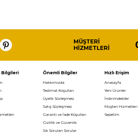
MÜŞTERI
HIZMETLERI
 Bilgileri
Önemli Bilgiler
Hızlı Erişim
im
Hakkımızda
Anasayfa
m
Teslimat Koşulları
Yeni Ürünler
ip
Üyelik Sözleşmesi
İndirimdekiler
Satış Sözleşmesi
Müşteri Hizmetleri
zmetleri
Garanti ve İade Koşulları
Sepetim
Gizlilik ve Güvenlik
Sık Sorulan Sorular