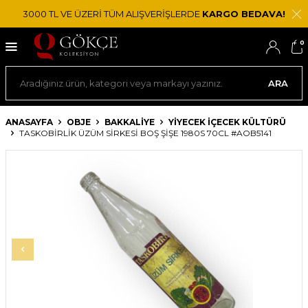
3000 TL VE ÜZERİ TÜM ALIŞVERİŞLERDE
KARGO BEDAVA!
0
ARA
ANASAYFA
OBJE
BAKKALIYE
YIYECEK İÇECEK KÜLTÜRÜ
TASKOBIRLIK ÜZÜM SIRKESI BOŞ ŞIŞE 1980S 70CL #AOB5141