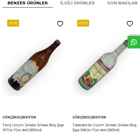
BENZER ÜRÜNLER
İLGILI ÜRÜNLER
SON BAKILAN
W
h
t
s
p
p
D
e
s
e
H
a
t
t
YENI
YENI
GÖKÇEKOLEKSIYON
GÖKÇEKOLEKSIYON
Tariş Üzüm Sirkesi Sirkesi Boş Şişe
Taskobirlik Üzüm Sirkesi Sirkesi Boş
1970s 70cl #AOB5146
Şişe 1980s 70cl #AOB5145