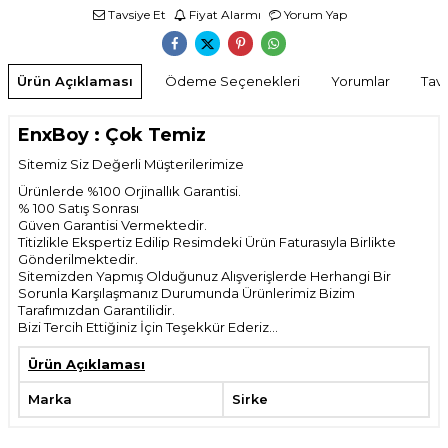
Tavsiye Et
Fiyat Alarmı
Yorum Yap
Ürün Açıklaması
Ödeme Seçenekleri
Yorumlar
Tavs
EnxBoy : Çok Temiz
Sitemiz Siz Değerli Müşterilerimize
Ürünlerde %100 Orjinallık Garantisi.
% 100 Satış Sonrası
Güven Garantisi Vermektedir.
Titizlikle Ekspertiz Edilip Resimdeki Ürün Faturasıyla Birlikte
Gönderilmektedir.
Sitemizden Yapmış Olduğunuz Alışverişlerde Herhangi Bir
Sorunla Karşılaşmanız Durumunda Ürünlerimiz Bizim
Tarafımızdan Garantilidir.
Bizi Tercih Ettiğiniz İçin Teşekkür Ederiz...
Ürün Açıklaması
Marka
Sirke