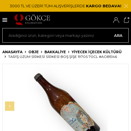
3000 TL VE ÜZERİ TÜM ALIŞVERİŞLERDE
KARGO BEDAVA!
0
ARA
ANASAYFA
OBJE
BAKKALIYE
YIYECEK İÇECEK KÜLTÜRÜ
TARIŞ ÜZÜM SIRKESI SIRKESI BOŞ ŞIŞE 1970S 70CL #AOB5146