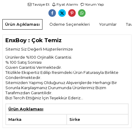
Tavsiye Et
Fiyat Alarmı
Yorum Yap
Ürün Açıklaması
Ödeme Seçenekleri
Yorumlar
Tavs
EnxBoy : Çok Temiz
Sitemiz Siz Değerli Müşterilerimize
Ürünlerde %100 Orjinallık Garantisi.
% 100 Satış Sonrası
Güven Garantisi Vermektedir.
Titizlikle Ekspertiz Edilip Resimdeki Ürün Faturasıyla Birlikte
Gönderilmektedir.
Sitemizden Yapmış Olduğunuz Alışverişlerde Herhangi Bir
Sorunla Karşılaşmanız Durumunda Ürünlerimiz Bizim
Tarafımızdan Garantilidir.
Bizi Tercih Ettiğiniz İçin Teşekkür Ederiz...
Ürün Açıklaması
Marka
Sirke