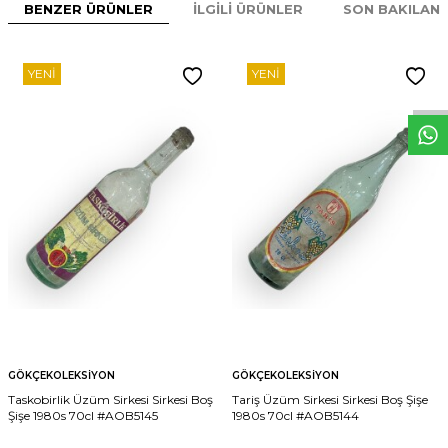
BENZER ÜRÜNLER
İLGILI ÜRÜNLER
SON BAKILAN
W
h
t
s
p
p
D
e
s
e
H
a
t
t
YENI
YENI
GÖKÇEKOLEKSIYON
GÖKÇEKOLEKSIYON
Taskobirlik Üzüm Sirkesi Sirkesi Boş
Tariş Üzüm Sirkesi Sirkesi Boş Şişe
Şişe 1980s 70cl #AOB5145
1980s 70cl #AOB5144