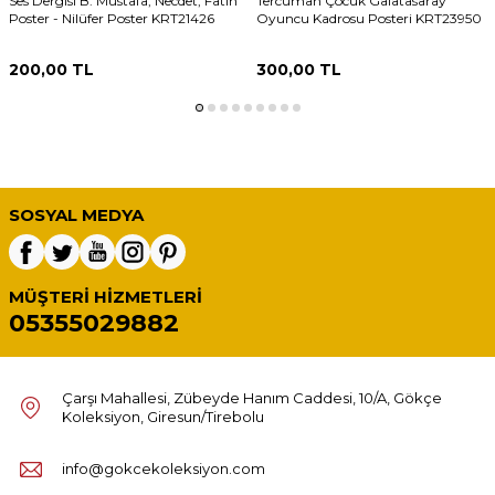
Ses Dergisi B. Mustafa, Necdet, Fatih
Tercüman Çocuk Galatasaray
Poster - Nilüfer Poster KRT21426
Oyuncu Kadrosu Posteri KRT23950
200,00
TL
300,00
TL
SOSYAL MEDYA
MÜŞTERI HIZMETLERI
05355029882
Çarşı Mahallesi, Zübeyde Hanım Caddesi, 10/A, Gökçe
Koleksiyon, Giresun/Tirebolu
info@gokcekoleksiyon.com