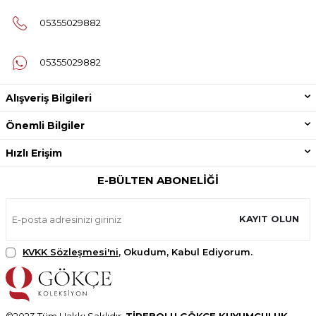
05355029882
05355029882
Alışveriş Bilgileri
Önemli Bilgiler
Hızlı Erişim
E-BÜLTEN ABONELIĞI
KAYIT OLUN
KVKK Sözleşmesi'ni
, Okudum, Kabul Ediyorum.
©2023 Tüm Hakkı Saklıdır.
TİREBOLU GÖKÇE KUYUMCULUK