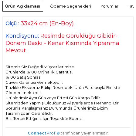
Ürün Açıklaması
Ödeme Seçenekleri
Yorumlar
Tavs
33
x24 cm
(En-Boy)
:
Ölçü
Kondisyonu:
Resimde Görüldüğü Gibidir-
Dönem Baskı - Kenar Kısmında Yıpranma
Mevcut
Sitemiz Siz Değerli Müşterilerimize
Ürünlerde %100 Orjinallık Garantisi.
%100 Satış Sonrası
Güven Garantisi Vermektedir.
Titizlikle Ekspertiz Edilip Resimdeki Ürün Faturasıyla Birlikte
Gönderilmektedir.
Ürünlerimiz Aynı Gün veya Ertesi Gün Kargo Edilir.
Sitemizden Yapmış Olduğunuz Alışverişlerde Herhangi Bir
Sorunla Karşılaşmanız Durumunda Ürünlerimiz Bizim
Tarafımızdan Garantilidir.
Bizi Tercih Ettiğiniz İçin Teşekkür Ederiz...
Connect
Prof ©
tarafından yayınlanmıştır.