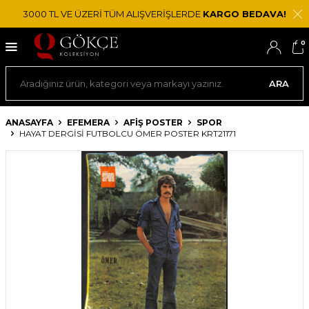
3000 TL VE ÜZERİ TÜM ALIŞVERİŞLERDE
KARGO BEDAVA!
0
ARA
ANASAYFA
EFEMERA
AFIŞ POSTER
SPOR
HAYAT DERGISI FUTBOLCU ÖMER POSTER KRT21171