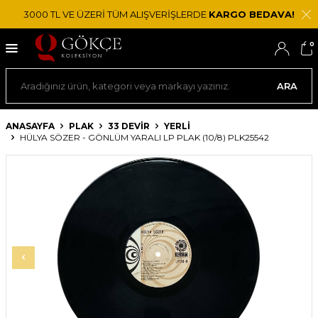
3000 TL VE ÜZERİ TÜM ALIŞVERİŞLERDE
KARGO BEDAVA!
0
ARA
ANASAYFA
PLAK
33 DEVIR
YERLI
HÜLYA SÖZER - GÖNLÜM YARALI LP PLAK (10/8) PLK25542