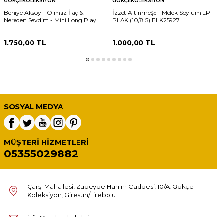
GÖKÇEKOLEKSIYON
GÖKÇEKOLEKSIYON
Behiye Aksoy – Olmaz İlaç &
İzzet Altınmeşe - Melek Soylum LP
Nereden Sevdim - Mini Long Play
PLAK (10/8.5) PLK25927
33'lük Plak (10/8) PLK27309
1.750,00
TL
1.000,00
TL
SOSYAL MEDYA
MÜŞTERI HIZMETLERI
05355029882
Çarşı Mahallesi, Zübeyde Hanım Caddesi, 10/A, Gökçe
Koleksiyon, Giresun/Tirebolu