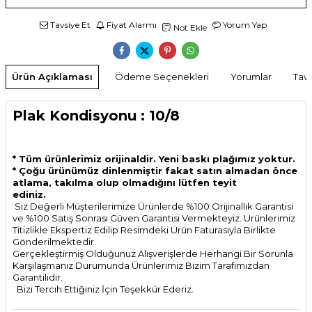
Tavsiye Et
Fiyat Alarmı
Yorum Yap
Not Ekle
Ürün Açıklaması
Ödeme Seçenekleri
Yorumlar
Tavs
Plak Kondisyonu : 10/8
* Tüm ürünlerimiz orijinaldir. Yeni baskı plağımız yoktur.
* Çoğu ürünümüz dinlenmiştir fakat satın almadan önce
atlama, takılma olup olmadığını lütfen teyit
ediniz.
Siz Değerli Müşterilerimize Ürünlerde %100 Orijinallık Garantisi
ve %100 Satış Sonrası Güven Garantisi Vermekteyiz. Ürünlerimiz
Titizlikle Ekspertiz Edilip Resimdeki Ürün Faturasıyla Birlikte
Gönderilmektedir.
Gerçekleştirmiş Olduğunuz Alışverişlerde Herhangi Bir Sorunla
Karşılaşmanız Durumunda Ürünlerimiz Bizim Tarafımızdan
Garantilidir.
Bizi Tercih Ettiğiniz İçin Teşekkür Ederiz.