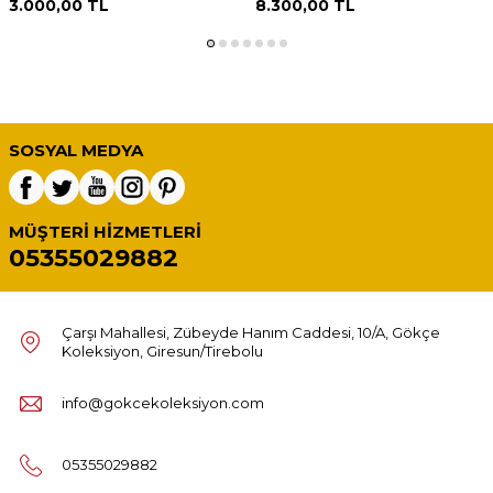
3.000,00
TL
8.300,00
TL
SOSYAL MEDYA
MÜŞTERI HIZMETLERI
05355029882
Çarşı Mahallesi, Zübeyde Hanım Caddesi, 10/A, Gökçe
Koleksiyon, Giresun/Tirebolu
info@gokcekoleksiyon.com
05355029882