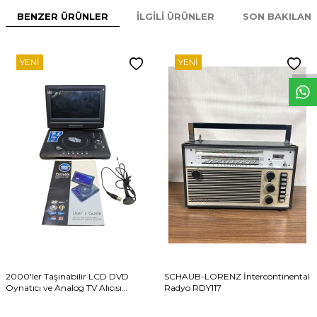
BENZER ÜRÜNLER
İLGILI ÜRÜNLER
SON BAKILAN
W
h
t
s
p
p
D
e
s
e
H
a
t
t
YENI
YENI
2000'ler Taşınabilir LCD DVD
SCHAUB-LORENZ İntercontinental
Oynatıcı ve Analog TV Alıcısı
Radyo RDY117
AOB6243