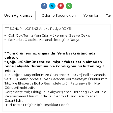
Ürün Açıklaması
Ödeme Seçenekleri
Yorumlar
Tavs
ITT SCHUP - LORENZ Antika Radyo RDY51
Çok Çok Temiz Yeni Gibi Mükemmel Ses ve Çekiş
Dekorluk Olarakta Kullanabileceğiniz Radyo
* Tüm ürünlerimiz orijinaldir. Yeni baskı ürünümüz
yoktur.
* Çoğu ürünümüz test edilmiştir fakat satın almadan
önce çalışırlık durumunu ve kondisyonunu lütfen teyit
ediniz.
Siz Değerli Müşterilerimize Ürünlerde %100 Orijinallık Garantisi
ve %100 Satış Sonrası Güven Garantisi Vermekteyiz. Ürünlerimiz
Titizlikle Ekspertiz Edilip Resimdeki Ürün Faturasıyla Birlikte
Gönderilmektedir.
Gerçekleştirmiş Olduğunuz Alışverişlerde Herhangi Bir Sorunla
Karşılaşmanız Durumunda Ürünlerimiz Bizim Tarafımızdan
Garantilidir.
Bizi Tercih Ettiğiniz İçin Teşekkür Ederiz.