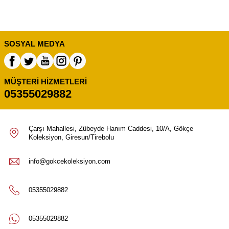
SOSYAL MEDYA
MÜŞTERI HIZMETLERI
05355029882
Çarşı Mahallesi, Zübeyde Hanım Caddesi, 10/A, Gökçe
Koleksiyon, Giresun/Tirebolu
info@gokcekoleksiyon.com
05355029882
05355029882