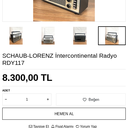
SCHAUB-LORENZ İntercontinental Radyo
RDY117
8.300,00
TL
ADET
Beğen
HEMEN AL
Tavsiye Et
Fiyat Alarmı
Yorum Yap