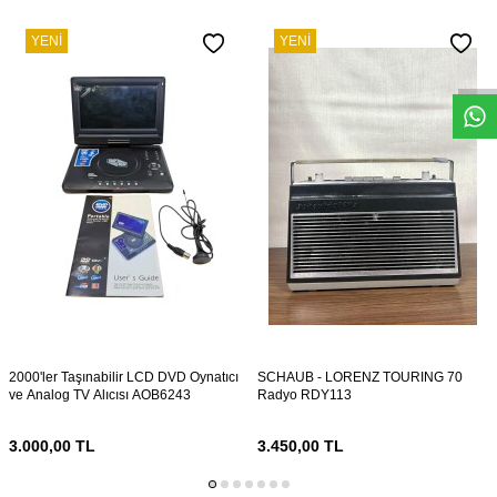
W
h
s
a
p
p
D
e
s
e
H
a
t
t
YENI
YENI
2000'ler Taşınabilir LCD DVD Oynatıcı
SCHAUB - LORENZ TOURING 70
ve Analog TV Alıcısı AOB6243
Radyo RDY113
3.000,00
TL
3.450,00
TL