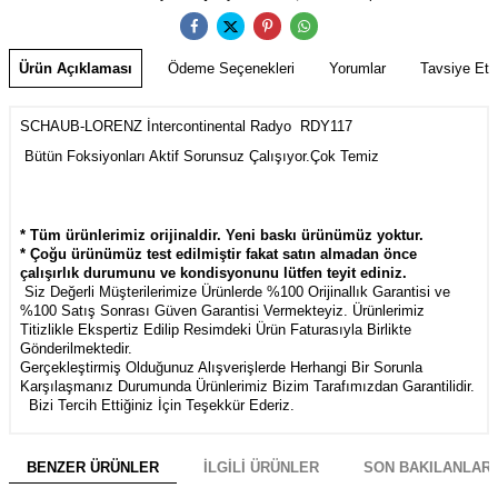
Ürün Açıklaması
Ödeme Seçenekleri
Yorumlar
Tavsiye Et
SCHAUB-LORENZ İntercontinental Radyo RDY117
Bütün Foksiyonları Aktif Sorunsuz Çalışıyor.Çok Temiz
* Tüm ürünlerimiz orijinaldir. Yeni baskı ürünümüz yoktur.
* Çoğu ürünümüz test edilmiştir fakat satın almadan önce
çalışırlık durumunu ve kondisyonunu lütfen teyit ediniz.
Siz Değerli Müşterilerimize Ürünlerde %100 Orijinallık Garantisi ve
%100 Satış Sonrası Güven Garantisi Vermekteyiz. Ürünlerimiz
Titizlikle Ekspertiz Edilip Resimdeki Ürün Faturasıyla Birlikte
Gönderilmektedir.
Gerçekleştirmiş Olduğunuz Alışverişlerde Herhangi Bir Sorunla
Karşılaşmanız Durumunda Ürünlerimiz Bizim Tarafımızdan Garantilidir.
Bizi Tercih Ettiğiniz İçin Teşekkür Ederiz.
BENZER ÜRÜNLER
İLGILI ÜRÜNLER
SON BAKILANLAR