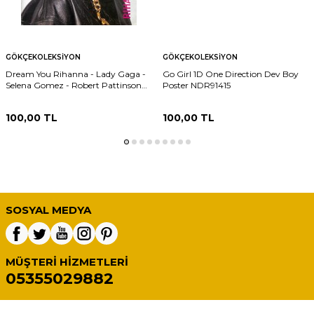
GÖKÇEKOLEKSIYON
GÖKÇEKOLEKSIYON
Dream You Rihanna - Lady Gaga -
Go Girl 1D One Direction Dev Boy
Selena Gomez - Robert Pattinson
Poster NDR91415
Orta Boy Poster NDR91416
100,00
TL
100,00
TL
SOSYAL MEDYA
MÜŞTERI HIZMETLERI
05355029882