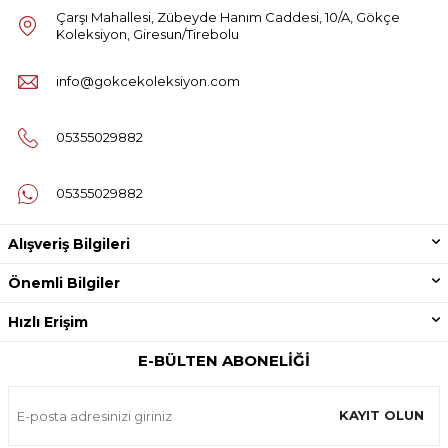
Çarşı Mahallesi, Zübeyde Hanım Caddesi, 10/A, Gökçe
Koleksiyon, Giresun/Tirebolu
info@gokcekoleksiyon.com
05355029882
05355029882
Alışveriş Bilgileri
Önemli Bilgiler
Hızlı Erişim
E-BÜLTEN ABONELIĞI
KAYIT OLUN