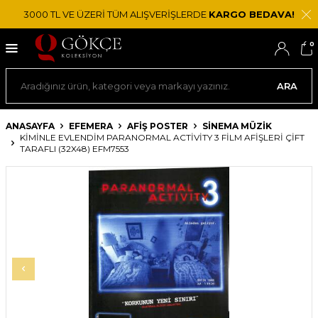
3000 TL VE ÜZERİ TÜM ALIŞVERİŞLERDE
KARGO BEDAVA!
0
ARA
ANASAYFA
EFEMERA
AFIŞ POSTER
SINEMA MÜZIK
KIMINLE EVLENDIM PARANORMAL ACTIVITY 3 FILM AFIŞLERI ÇIFT
TARAFLI (32X48) EFM7553