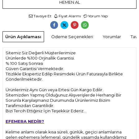
HEMEN AL
Tavsiye Et
Fiyat Alarmı
Yorum Yap
Ürün Açıklaması
Ödeme Seçenekleri
Yorumlar
Tavs
Sitemiz Siz Değerli Müşterilerimize
Ürünlerde %100 Orjinallik Garantisi.
% 100 Satış Sonrası
Güven Garantisi Vermektedir.
Titizlikle Ekspertiz Edilip Resimdeki Ürün Faturasıyla Birlikte
Gönderilmektedir.
Ürünlerimiz Aynı Gün veya Ertesi Gün Kargo Edilir.
Sitemizden Yapmış Olduğunuz Alışverişlerde Herhangi Bir
Sorunla Karşılaşmanız Durumunda Ürünlerimiz Bizim
Tarafımızdan Garantilidir.
Bizi Tercih Ettiğiniz İçin Teşekkür Ederiz...
EFEMERA NEDİR?
Kelime anlamı olarak kısa süreli, günlük, geçici anlamlarına
gelen ephemera (efemera), gündelik yaşamda kullandığımız