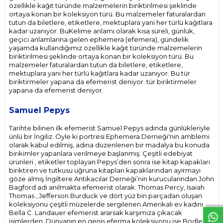
özellikle kağıt türünde malzemelerin biriktirilmesi şeklinde
ortaya konan bir koleksiyon türü. Bu malzemeler faturalardan
tutun da biletlere, etiketlere, mektuplara yani her türlü kağıtlara
kadar uzanıyor. BuKelime anlamı olarak kısa süreli, günlük,
geçici anlamlarına gelen ephemera (efemera), gündelik
yaşamda kullandığımız özellikle kağıt türünde malzemelerin
biriktirilmesi şeklinde ortaya konan bir koleksiyon türü. Bu
malzemeler faturalardan tutun da biletlere, etiketlere,
mektuplara yani her türlü kağıtlara kadar uzanıyor. Bu tür
biriktirmeler yapana da efemerist deniyor. tür biriktirmeler
yapana da efemerist deniyor.
Samuel Pepys
Tarihte bilinen ilk efemerist Samuel Pepys adında günlükleriyle
ünlü bir İngiliz. Öyle ki portresi Ephemera Derneği'nin amblemi
olarak kabul edilmiş, adına düzenlenen bir madalya bu konuda
birikimler yapanlara verilmeye başlanmış. Çeşitli edebiyat
ürünleri , etiketler toplayan Pepys’den sonra ise kitap kapakları
biriktiren ve tutkusu uğruna kitapları kapaklarından ayırmayı
W
h
t
s
p
p
D
e
s
e
H
a
t
t
göze almış İngiltere Antikacılar Derneği’nin kurucularından John
Bagford adı anılmakta efemerist olarak. Thomas Percy, Isaiah
Thomas , Jefferson Burduck ve dört yüz bin parçadan oluşan
koleksiyonu çeşitli müzelerde sergilenen Amerikalı ev kadını
Bella C. Landauer efemerist ararsak karşımıza çıkacak
isimlerden. Dünyanın en geniş eferma koleksiyonu ise Bodleian