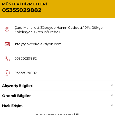
MÜŞTERI HIZMETLERI
05355029882
Çarşı Mahallesi, Zübeyde Hanım Caddesi, 10/A, Gökçe
Koleksiyon, Giresun/Tirebolu
info@gokcekoleksiyon.com
05355029882
05355029882
Alışveriş Bilgileri
Önemli Bilgiler
Hızlı Erişim