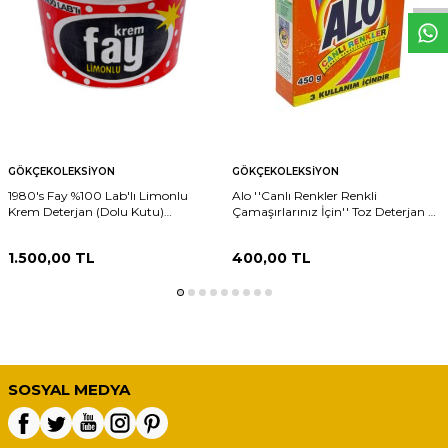
GÖKÇEKOLEKSIYON
GÖKÇEKOLEKSIYON
1980's Fay %100 Lab'lı Limonlu
Alo ''Canlı Renkler Renkli
Krem Deterjan (Dolu Kutu)
Çamaşırlarınız İçin'' Toz Deterjan -
AOB6338
450 g (Dolu Paket) AOB6322
1.500,00
TL
400,00
TL
SOSYAL MEDYA