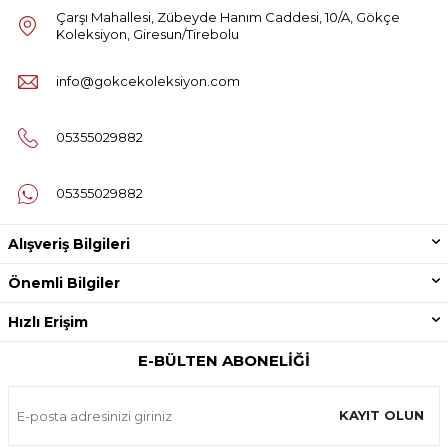
Çarşı Mahallesi, Zübeyde Hanım Caddesi, 10/A, Gökçe
Koleksiyon, Giresun/Tirebolu
info@gokcekoleksiyon.com
05355029882
05355029882
Alışveriş Bilgileri
Önemli Bilgiler
Hızlı Erişim
E-BÜLTEN ABONELIĞI
KAYIT OLUN