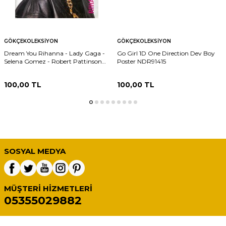
GÖKÇEKOLEKSIYON
GÖKÇEKOLEKSIYON
Dream You Rihanna - Lady Gaga -
Go Girl 1D One Direction Dev Boy
Selena Gomez - Robert Pattinson
Poster NDR91415
Orta Boy Poster NDR91416
100,00
TL
100,00
TL
SOSYAL MEDYA
MÜŞTERI HIZMETLERI
05355029882