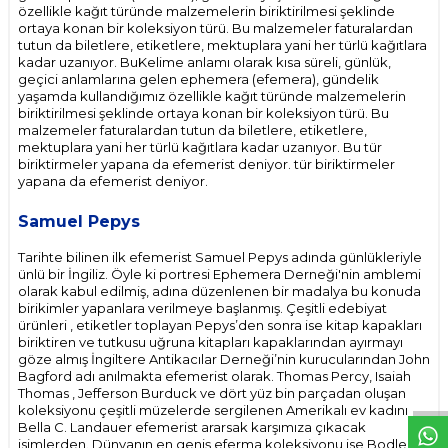
özellikle kağıt türünde malzemelerin biriktirilmesi şeklinde
ortaya konan bir koleksiyon türü. Bu malzemeler faturalardan
tutun da biletlere, etiketlere, mektuplara yani her türlü kağıtlara
kadar uzanıyor. BuKelime anlamı olarak kısa süreli, günlük,
geçici anlamlarına gelen ephemera (efemera), gündelik
yaşamda kullandığımız özellikle kağıt türünde malzemelerin
biriktirilmesi şeklinde ortaya konan bir koleksiyon türü. Bu
malzemeler faturalardan tutun da biletlere, etiketlere,
mektuplara yani her türlü kağıtlara kadar uzanıyor. Bu tür
biriktirmeler yapana da efemerist deniyor. tür biriktirmeler
yapana da efemerist deniyor.
Samuel Pepys
Tarihte bilinen ilk efemerist Samuel Pepys adında günlükleriyle
ünlü bir İngiliz. Öyle ki portresi Ephemera Derneği'nin amblemi
olarak kabul edilmiş, adına düzenlenen bir madalya bu konuda
birikimler yapanlara verilmeye başlanmış. Çeşitli edebiyat
ürünleri , etiketler toplayan Pepys’den sonra ise kitap kapakları
biriktiren ve tutkusu uğruna kitapları kapaklarından ayırmayı
W
h
t
s
p
p
D
e
s
e
H
a
t
t
göze almış İngiltere Antikacılar Derneği’nin kurucularından John
Bagford adı anılmakta efemerist olarak. Thomas Percy, Isaiah
Thomas , Jefferson Burduck ve dört yüz bin parçadan oluşan
koleksiyonu çeşitli müzelerde sergilenen Amerikalı ev kadını
Bella C. Landauer efemerist ararsak karşımıza çıkacak
isimlerden. Dünyanın en geniş eferma koleksiyonu ise Bodleian