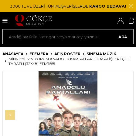
3000 TL VE ÜZERİ TÜM ALIŞVERİŞLERDE
KARGO BEDAVA!
0
ARA
ANASAYFA
EFEMERA
AFIŞ POSTER
SINEMA MÜZIK
MINNIEYI SEVIYORUM ANADOLU KARTALLARI FILM AFIŞLERI ÇIFT
TARAFLI (32X48) EFM7555