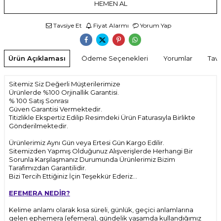
HEMEN AL
Tavsiye Et
Fiyat Alarmı
Yorum Yap
Ürün Açıklaması
Ödeme Seçenekleri
Yorumlar
Tavs
Sitemiz Siz Değerli Müşterilerimize
Ürünlerde %100 Orjinallik Garantisi.
% 100 Satış Sonrası
Güven Garantisi Vermektedir.
Titizlikle Ekspertiz Edilip Resimdeki Ürün Faturasıyla Birlikte
Gönderilmektedir.
Ürünlerimiz Aynı Gün veya Ertesi Gün Kargo Edilir.
Sitemizden Yapmış Olduğunuz Alışverişlerde Herhangi Bir
Sorunla Karşılaşmanız Durumunda Ürünlerimiz Bizim
Tarafımızdan Garantilidir.
Bizi Tercih Ettiğiniz İçin Teşekkür Ederiz...
EFEMERA NEDİR?
Kelime anlamı olarak kısa süreli, günlük, geçici anlamlarına
gelen ephemera (efemera), gündelik yaşamda kullandığımız