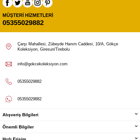
MÜŞTERI HIZMETLERI
05355029882
Çarşı Mahallesi, Zübeyde Hanım Caddesi, 10/A, Gökçe
Koleksiyon, Giresun/Tirebolu
info@gokcekoleksiyon.com
05355029882
05355029882
Alışveriş Bilgileri
Önemli Bilgiler
Hızlı Erişim