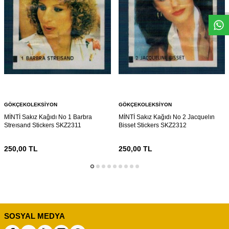
W
h
s
a
p
p
D
e
s
e
H
a
t
t
GÖKÇEKOLEKSIYON
GÖKÇEKOLEKSIYON
MİNTİ Sakız Kağıdı No 1 Barbra
MİNTİ Sakız Kağıdı No 2 Jacquelın
Streısand Stickers SKZ2311
Bisset Stickers SKZ2312
250,00
TL
250,00
TL
SOSYAL MEDYA