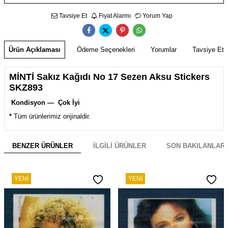
Tavsiye Et
Fiyat Alarmı
Yorum Yap
Ürün Açıklaması
Ödeme Seçenekleri
Yorumlar
Tavsiye Et
MİNTİ Sakız Kağıdı No 17 Sezen Aksu Stickers
SKZ893
Kondisyon — Çok İyi
*
Tüm ürünlerimiz orijinaldir.
BENZER ÜRÜNLER
İLGILI ÜRÜNLER
SON BAKILANLAR
YENI
YENI