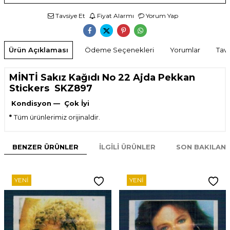
Tavsiye Et
Fiyat Alarmı
Yorum Yap
Ürün Açıklaması
Ödeme Seçenekleri
Yorumlar
Tavs
MİNTİ Sakız Kağıdı No 22 Ajda Pekkan
Stickers SKZ897
Kondisyon — Çok İyi
*
Tüm ürünlerimiz orijinaldir.
BENZER ÜRÜNLER
İLGILI ÜRÜNLER
SON BAKILAN
YENI
YENI
W
h
t
s
p
p
D
e
s
e
H
a
t
t