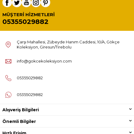
MÜŞTERI HIZMETLERI
05355029882
Çarşı Mahallesi, Zübeyde Hanım Caddesi, 10/A, Gökçe
Koleksiyon, Giresun/Tirebolu
info@gokcekoleksiyon.com
05355029882
05355029882
Alışveriş Bilgileri
Önemli Bilgiler
Hızlı Erişim