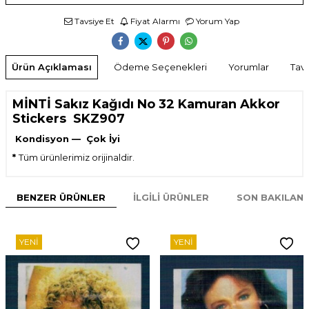
Tavsiye Et
Fiyat Alarmı
Yorum Yap
Ürün Açıklaması
Ödeme Seçenekleri
Yorumlar
Tavs
MİNTİ Sakız Kağıdı No 32 Kamuran Akkor
Stickers SKZ907
Kondisyon — Çok İyi
*
Tüm ürünlerimiz orijinaldir.
BENZER ÜRÜNLER
İLGILI ÜRÜNLER
SON BAKILAN
YENI
YENI
W
h
t
s
p
p
D
e
s
e
H
a
t
t