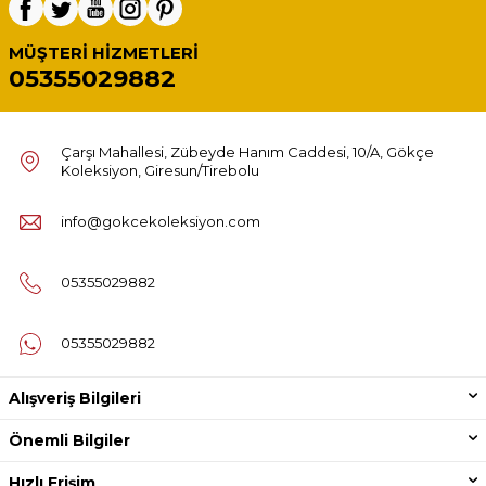
MÜŞTERI HIZMETLERI
05355029882
Çarşı Mahallesi, Zübeyde Hanım Caddesi, 10/A, Gökçe
Koleksiyon, Giresun/Tirebolu
info@gokcekoleksiyon.com
05355029882
05355029882
Alışveriş Bilgileri
Önemli Bilgiler
Hızlı Erişim