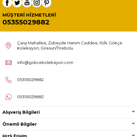
MÜŞTERI HIZMETLERI
05355029882
Çarşı Mahallesi, Zübeyde Hanım Caddesi, 10/A, Gökçe
Koleksiyon, Giresun/Tirebolu
info@gokcekoleksiyon.com
05355029882
05355029882
Alışveriş Bilgileri
Önemli Bilgiler
Hızlı Erişim