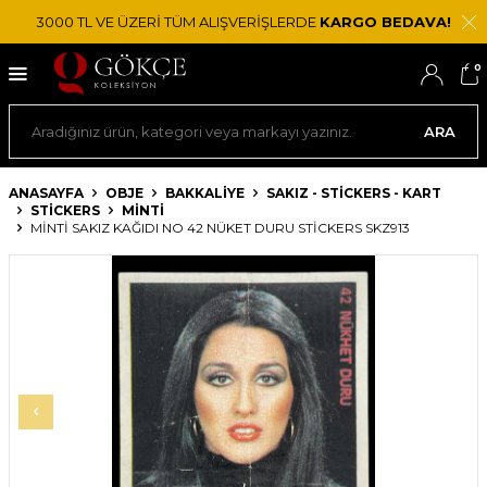
3000 TL VE ÜZERİ TÜM ALIŞVERİŞLERDE
KARGO BEDAVA!
0
ARA
ANASAYFA
OBJE
BAKKALIYE
SAKIZ - STICKERS - KART
STICKERS
MINTI
MİNTİ SAKIZ KAĞIDI NO 42 NÜKET DURU STICKERS SKZ913