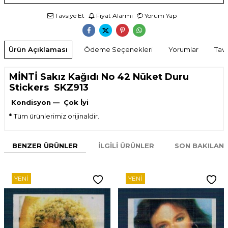
Tavsiye Et
Fiyat Alarmı
Yorum Yap
Ürün Açıklaması
Ödeme Seçenekleri
Yorumlar
Tavs
MİNTİ Sakız Kağıdı No 42 Nüket Duru
Stickers SKZ913
Kondisyon — Çok İyi
*
Tüm ürünlerimiz orijinaldir.
BENZER ÜRÜNLER
İLGILI ÜRÜNLER
SON BAKILAN
YENI
YENI
W
h
t
s
p
p
D
e
s
e
H
a
t
t