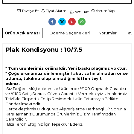
Tavsiye Et
Fiyat Alarmı
Yorum Yap
Not Ekle
Ürün Açıklaması
Ödeme Seçenekleri
Yorumlar
Tavs
Plak Kondisyonu : 10/7.5
* Tüm ürünlerimiz orijinaldir. Yeni baskı plağımız yoktur.
* Çoğu ürünümüz dinlenmiştir fakat satın almadan önce
atlama, takılma olup olmadığını lütfen teyit
ediniz.
Siz Değerli Müşterilerimize Ürünlerde %100 Orijinallık Garantisi
ve %100 Satış Sonrası Güven Garantisi Vermekteyiz. Ürünlerimiz
Titizlikle Ekspertiz Edilip Resimdeki Ürün Faturasıyla Birlikte
Gönderilmektedir.
Gerçekleştirmiş Olduğunuz Alışverişlerde Herhangi Bir Sorunla
Karşılaşmanız Durumunda Ürünlerimiz Bizim Tarafımızdan
Garantilidir.
Bizi Tercih Ettiğiniz İçin Teşekkür Ederiz.