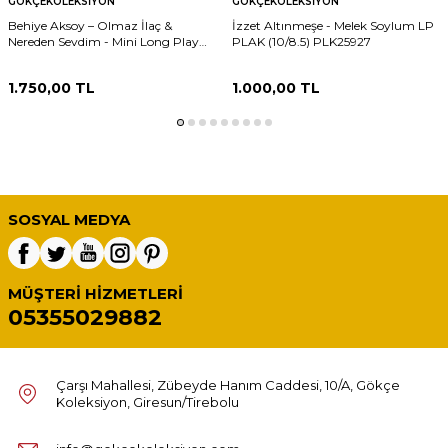
GÖKÇEKOLEKSIYON
GÖKÇEKOLEKSIYON
Behiye Aksoy – Olmaz İlaç &
İzzet Altınmeşe - Melek Soylum LP
Nereden Sevdim - Mini Long Play
PLAK (10/8.5) PLK25927
33'lük Plak (10/8) PLK27309
1.750,00
TL
1.000,00
TL
SOSYAL MEDYA
MÜŞTERI HIZMETLERI
05355029882
Çarşı Mahallesi, Zübeyde Hanım Caddesi, 10/A, Gökçe
Koleksiyon, Giresun/Tirebolu