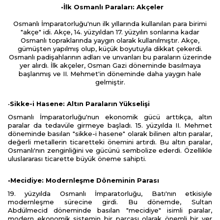
•İlk Osmanlı Paraları: Akçeler
Osmanlı İmparatorluğu'nun ilk yıllarında kullanılan para birimi
"akçe" idi. Akçe, 14. yüzyıldan 17. yüzyılın sonlarına kadar
Osmanlı topraklarında yaygın olarak kullanılmıştır. Akçe,
gümüşten yapılmış olup, küçük boyutuyla dikkat çekerdi.
Osmanlı padişahlarının adları ve unvanları bu paraların üzerinde
yer alırdı. İlk akçeler, Osman Gazi döneminde basılmaya
başlanmış ve II. Mehmet'in döneminde daha yaygın hale
gelmiştir.
•
Sikke-i Hasene: Altın Paraların Yükselişi
Osmanlı İmparatorluğu'nun ekonomik gücü arttıkça, altın
paralar da tedavüle girmeye başladı. 15. yüzyılda II. Mehmet
döneminde basılan "sikke-i hasene" olarak bilinen altın paralar,
değerli metallerin ticaretteki önemini artırdı. Bu altın paralar,
Osmanlı'nın zenginliğini ve gücünü sembolize ederdi. Özellikle
uluslararası ticarette büyük öneme sahipti.
•Mecidiye: Modernleşme Döneminin Parası
19. yüzyılda Osmanlı İmparatorluğu, Batı'nın etkisiyle
modernleşme sürecine girdi. Bu dönemde, Sultan
Abdülmecid döneminde basılan "mecidiye" isimli paralar,
modern ekonomik sistemin bir parçası olarak önemli bir yer