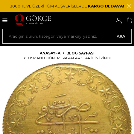
3000 TL VE ÜZERİ TÜM ALIŞVERİŞLERDE
KARGO BEDAVA!
0
ARA
ANASAYFA
BLOG SAYFASI
OSMANLI DÖNEMI PARALARI: TARIHIN İZINDE