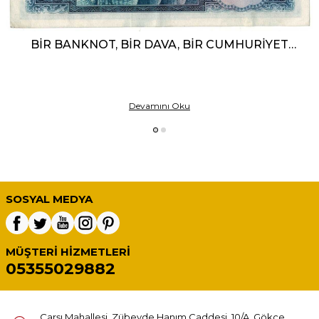
BIR BANKNOT, BIR DAVA, BIR CUMHURIYET
HATIRASI
Devamını Oku
SOSYAL MEDYA
MÜŞTERI HIZMETLERI
05355029882
Çarşı Mahallesi, Zübeyde Hanım Caddesi, 10/A, Gökçe