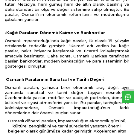
tutar. Mecidiye, hem gümüş hem de altın olarak basılmış ve
daha standart bir ölçü ve değer sistemine sahip olmuştur. Bu
paralar, Osmanlı'nın ekonomik reformlarını ve modernleşme
çabalarını yansıtır.
•Kağıt Paraların Dönemi: Kaime ve Banknotlar
Osmanlı İmparatorluğu'nda kağıt paralar, ilk olarak 19. yüzyılın
ortalarında tedavüle girmiştir. "Kaime" adı verilen bu kağıt
paralar, nakit ihtiyacını karşılamak ve ticareti kolaylaştırmak
amacıyla basılmıştır. Daha sonra, Osmanlı Bankası tarafından
basılan banknotlar, modern bankacılığın ve para sisteminin bir
göstergesi olmuştur.
W
h
t
s
p
p
D
e
s
e
H
a
t
t
Osmanlı Paralarının Sanatsal ve Tarihî Değeri
Osmanlı paraları, yalnızca birer ekonomik araç değil, aynı
zamanda sanatsal ve tarihî değer taşıyan nesnelerdir.
Üzerlerindeki yazılar, motifler ve padişah portreleri, dönemin
kültürel ve siyasi atmosferini yansıtır. Bu paralar, tarihçilere ve
koleksiyonerlere, Osmanlı İmparatorluğu'nun farklı
dönemlerine dair önemli ipuçları sunar.
Osmanlı dönemi paraları, imparatorluğun ekonomik gücünü,
kültürel zenginliğini ve tarihî süreçlerini yansıtan önemli
belgeler olarak günümüze kadar gelmiştir. Akçelerden altın