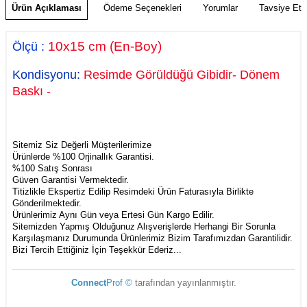
Ürün Açıklaması
Ödeme Seçenekleri
Yorumlar
Tavsiye Et
10
x15 cm
(En-Boy)
Ölçü
:
Kondisyonu:
Resimde Görüldüğü Gibidir- Dönem
Baskı -
Sitemiz Siz Değerli Müşterilerimize
Ürünlerde %100 Orjinallık Garantisi.
%100 Satış Sonrası
Güven Garantisi Vermektedir.
Titizlikle Ekspertiz Edilip Resimdeki Ürün Faturasıyla Birlikte
Gönderilmektedir.
Ürünlerimiz Aynı Gün veya Ertesi Gün Kargo Edilir.
Sitemizden Yapmış Olduğunuz Alışverişlerde Herhangi Bir Sorunla
Karşılaşmanız Durumunda Ürünlerimiz Bizim Tarafımızdan Garantilidir.
Bizi Tercih Ettiğiniz İçin Teşekkür Ederiz...
Connect
Prof ©
tarafından yayınlanmıştır.