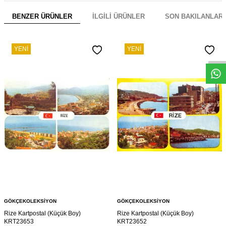
BENZER ÜRÜNLER
İLGILI ÜRÜNLER
SON BAKILANLAR
W
h
s
a
p
p
D
e
s
e
H
a
t
t
YENI
YENI
GÖKÇEKOLEKSIYON
GÖKÇEKOLEKSIYON
Rize Kartpostal (Küçük Boy)
Rize Kartpostal (Küçük Boy)
KRT23653
KRT23652