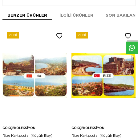
BENZER ÜRÜNLER
İLGILI ÜRÜNLER
SON BAKILAN
W
h
t
s
p
p
D
e
s
e
H
a
t
t
YENI
YENI
GÖKÇEKOLEKSIYON
GÖKÇEKOLEKSIYON
Rize Kartpostal (Küçük Boy)
Rize Kartpostal (Küçük Boy)