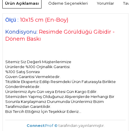
Ürün Açıklaması
Ödeme Seçenekleri
Yorumlar
Tavs
10x15
cm
(En-Boy)
:
Ölçü
Kondisyonu:
Resimde Görüldüğü Gibidir -
Dönem Baskı
Sitemiz Siz Değerli Müşterilerimize
Ürünlerde %100 Orjinallık Garantisi.
%100 Satış Sonrası
Güven Garantisi Vermektedir.
Titizlikle Ekspertiz Edilip Resimdeki Ürün Faturasıyla Birlikte
Gönderilmektedir.
Ürünlerimiz Aynı Gün veya Ertesi Gün Kargo Edilir.
Sitemizden Yapmış Olduğunuz Alışverişlerde Herhangi Bir
Sorunla Karşılaşmanız Durumunda Ürünlerimiz Bizim
Tarafımızdan Garantilidir.
Bizi Tercih Ettiğiniz İçin Teşekkür Ederiz...
Connect
Prof ©
tarafından yayınlanmıştır.