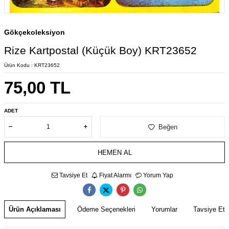
Gökçekoleksiyon
Rize Kartpostal (Küçük Boy) KRT23652
Ürün Kodu :
KRT23652
75,00
TL
ADET
Beğen
HEMEN AL
Tavsiye Et
Fiyat Alarmı
Yorum Yap
Ürün Açıklaması
Ödeme Seçenekleri
Yorumlar
Tavsiye Et