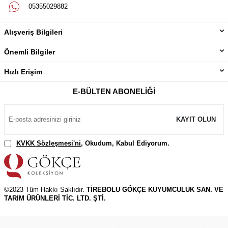
05355029882
Alışveriş Bilgileri
Önemli Bilgiler
Hızlı Erişim
E-BÜLTEN ABONELIĞI
KAYIT OLUN
KVKK Sözleşmesi'ni
, Okudum, Kabul Ediyorum.
©2023 Tüm Hakkı Saklıdır.
TİREBOLU GÖKÇE KUYUMCULUK SAN. VE
TARIM ÜRÜNLERİ TİC. LTD. ŞTİ.