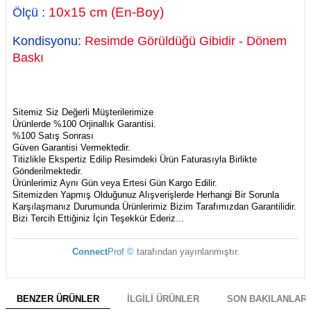
10x15
cm
(En-Boy)
Ölçü
:
Kondisyonu:
Resimde Görüldüğü Gibidir - Dönem
Baskı
Sitemiz Siz Değerli Müşterilerimize
Ürünlerde %100 Orjinallık Garantisi.
%100 Satış Sonrası
Güven Garantisi Vermektedir.
Titizlikle Ekspertiz Edilip Resimdeki Ürün Faturasıyla Birlikte
Gönderilmektedir.
Ürünlerimiz Aynı Gün veya Ertesi Gün Kargo Edilir.
Sitemizden Yapmış Olduğunuz Alışverişlerde Herhangi Bir Sorunla
Karşılaşmanız Durumunda Ürünlerimiz Bizim Tarafımızdan Garantilidir.
Bizi Tercih Ettiğiniz İçin Teşekkür Ederiz...
Connect
Prof ©
tarafından yayınlanmıştır.
BENZER ÜRÜNLER
İLGILI ÜRÜNLER
SON BAKILANLAR