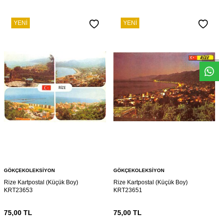
YENI
YENI
W
h
s
a
p
p
D
e
s
e
H
a
t
t
GÖKÇEKOLEKSIYON
GÖKÇEKOLEKSIYON
Rize Kartpostal (Küçük Boy)
Rize Kartpostal (Küçük Boy)
KRT23653
KRT23651
75,00
TL
75,00
TL