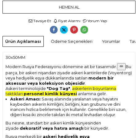
HEMEN AL
Tavsiye Et
Fiyat Alarmı
Yorum Yap
Ürün Açıklaması
Ödeme Seçenekleri
Yorumlar
Tavs
30x50MM
Modern Rusya Federasyonu dönemine ait bir tasarımdır.
Bu
parça, bir askeri nişandan ziyade askeri kantinlerde (Voyentorg)
veya hediyelik eşya dükkanlarında satılan
modern bir
aksesuar veya koleksiyon objesidir
.
Askeri terminolojide
"Dog Tag"
,
askerlerin boyunlarına
taktıkları
personel kimlik künyesi
anlamına gelir.
Askeri Amacı:
Savaş alanında yaralanan veya hayatını
kaybeden askerin kimliğini, birliğini, kan grubunu ve dini
inancını hızlıca belirlemek için kullanılır. Genellikle biri uzun,
diğeri kısa iki zincirle takılan iki metal levhadan oluşur.
Bu nesne, standart bir askeri kimlik künyesinden
ziyade
dekoratif veya hatıra amaçlı
bir künyedir.
Rusya merkezli bir
askeri hediyelik eşya