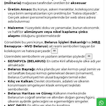
(militaria)
mağazası tarafından üretilen bir
aksesuar
Üretim Amacı:
Bu künye, askeri meraklılar, koleksiyoncular
veya birim sempatizanları için üretilmiş bir "hatıra objesidir".
Gerçek askeri personel künyelerinde bir web sitesi adresi
asla bulunmaz
Malzeme:
Yüzeydeki doku ve yansımalar, bunun ekonomik
ve hafif bir
alimünyum veya nikel kaplama çinko
alaşımı
olduğunu göstermektedir
Görseldeki bu yeni künye,
Belarus İçişleri Bakanlığı
'na (
МВД
Беларуси - MVD Belarusi
) ait resmi sembolleri taşıyan bir
koleksiyon ve hatıra parçasıdır.
Üzerindeki sembollerin ve yazıların anlamları şöyledir:
БЕЛАРУСЬ (BELARUS):
En üstte Kiril alfabesiyle ülke adı yer
almaktadır.
Belarus Bayrağı:
Arka planda yer alan kırmızı-yeşil zemin ve
sol taraftaki beyaz-kırmızı geleneksel desen (ornament),
Belarus Cumhuriyeti'nin ulusal bayrağını temsil eder.
Kılıç ve Kalkan:
Devlet otoritesini, adaleti ve ülkenin
W
h
t
s
p
p
D
e
s
e
H
a
t
t
korunmasını simgeleyen klasik emniyet teşkilatı
sembolleridir.
Belarus Haritası ve Güneş:
Kalkanın merkezinde
Belarus'un coğrafi sınırları ve altından doğan güneş figürü,
ülkenin aydınlık geleceğini ve egemenliğini simgeler.
МУС (MUS):
En altta yer alan bu kısaltma,