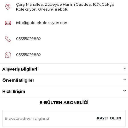
Çarşı Mahallesi, Zübeyde Hanım Caddesi, 10/A, Gökçe
Koleksiyon, Giresun/Tirebolu
info@gokcekoleksiyon.com
05355029882
05355029882
Alışveriş Bilgileri
Önemli Bilgiler
Hızlı Erişim
E-BÜLTEN ABONELIĞI
KAYIT OLUN