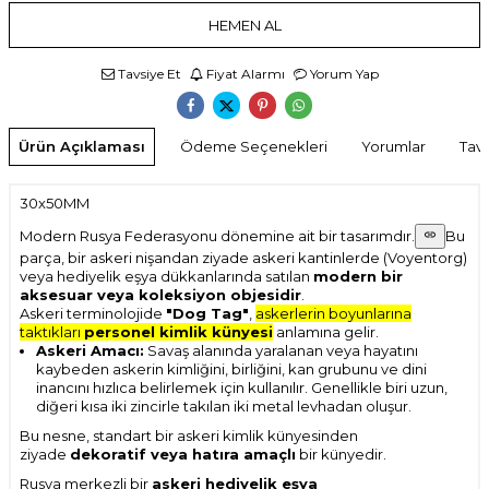
HEMEN AL
Tavsiye Et
Fiyat Alarmı
Yorum Yap
Ürün Açıklaması
Ödeme Seçenekleri
Yorumlar
Tavs
30x50MM
Modern Rusya Federasyonu dönemine ait bir tasarımdır.
Bu
parça, bir askeri nişandan ziyade askeri kantinlerde (Voyentorg)
veya hediyelik eşya dükkanlarında satılan
modern bir
aksesuar veya koleksiyon objesidir
.
Askeri terminolojide
"Dog Tag"
,
askerlerin boyunlarına
taktıkları
personel kimlik künyesi
anlamına gelir.
Askeri Amacı:
Savaş alanında yaralanan veya hayatını
kaybeden askerin kimliğini, birliğini, kan grubunu ve dini
inancını hızlıca belirlemek için kullanılır. Genellikle biri uzun,
diğeri kısa iki zincirle takılan iki metal levhadan oluşur.
Bu nesne, standart bir askeri kimlik künyesinden
ziyade
dekoratif veya hatıra amaçlı
bir künyedir.
Rusya merkezli bir
askeri hediyelik eşya