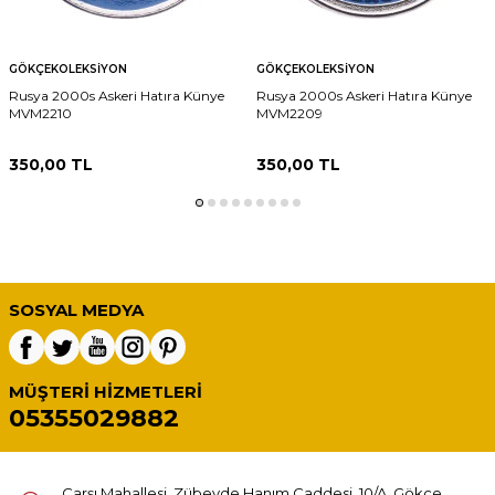
GÖKÇEKOLEKSIYON
GÖKÇEKOLEKSIYON
Rusya 2000s Askeri Hatıra Künye
Rusya 2000s Askeri Hatıra Künye
MVM2210
MVM2209
350,00
TL
350,00
TL
SOSYAL MEDYA
MÜŞTERI HIZMETLERI
05355029882
Çarşı Mahallesi, Zübeyde Hanım Caddesi, 10/A, Gökçe