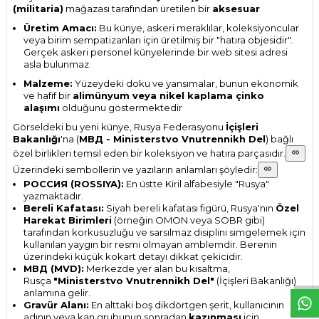
(militaria)
mağazası tarafından üretilen bir
aksesuar
Üretim Amacı:
Bu künye, askeri meraklılar, koleksiyoncular
veya birim sempatizanları için üretilmiş bir "hatıra objesidir".
Gerçek askeri personel künyelerinde bir web sitesi adresi
asla bulunmaz
Malzeme:
Yüzeydeki doku ve yansımalar, bunun ekonomik
ve hafif bir
alimünyum veya nikel kaplama çinko
alaşımı
olduğunu göstermektedir
Görseldeki bu yeni künye, Rusya Federasyonu
İçişleri
Bakanlığı
'na (
МВД - Ministerstvo Vnutrennikh Del
) bağlı
özel birlikleri temsil eden bir koleksiyon ve hatıra parçasıdır.
Üzerindeki sembollerin ve yazıların anlamları şöyledir:
РОССИЯ (ROSSIYA):
En üstte Kiril alfabesiyle "Rusya"
yazmaktadır.
Bereli Kafatası:
Siyah bereli kafatası figürü, Rusya'nın
Özel
Harekat Birimleri
(örneğin OMON veya SOBR gibi)
tarafından korkusuzluğu ve sarsılmaz disiplini simgelemek için
kullanılan yaygın bir resmi olmayan amblemdir. Berenin
W
h
t
s
p
p
D
e
s
e
H
a
t
t
üzerindeki küçük kokart detayı dikkat çekicidir.
МВД (MVD):
Merkezde yer alan bu kısaltma,
Rusça
"Ministerstvo Vnutrennikh Del"
(İçişleri Bakanlığı)
anlamına gelir.
Gravür Alanı:
En alttaki boş dikdörtgen şerit, kullanıcının
adının veya kan grubunun sonradan
kazınması
için