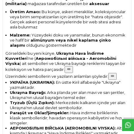
(militaria)
mağazası tarafından üretilen bir
aksesuar
Üretim Amacı:
Bu künye, askeri meraklılar, koleksiyoncular
veya birim sempatizanları için üretilmiş bir "hatıra objesidir".
Gerçek askeri personel künyelerinde bir web sitesi adresi
asla bulunmaz
Malzeme:
Yüzeydeki doku ve yansımalar, bunun ekonomik
ve hafif bir
alimünyum veya nikel kaplama çinko
alaşımı
olduğunu göstermektedir
Görseldeki bu yeni künye,
Ukrayna Hava İndirme
Kuvvetleri
'ne (
Аеромобільні війська - Aeromobilni
Viyska
) ait sembolleri ve Ukrayna bayrağı renklerini taşıyan bir
koleksiyon ve hatıra parçasıdır.
Üzerindeki sembollerin ve yazıların anlamları şöyledir:
УКРАЇНА (UKRAYINA):
En üstte Kiril alfabesiyle "Ukrayna"
yazmaktadır.
Ukrayna Bayrağı:
Arka planda yer alan mavi ve sarı şeritler,
Ukrayna'nın ulusal bayrağını temsil eder.
W
h
t
s
p
p
D
e
s
e
H
a
t
t
Tryzub (Üçlü Zıpkın):
Merkezdeki kalkanın içinde yer alan
Ukrayna'nın ulusal devlet sembolüdür.
Paraşüt ve Oklar/Şimşekler:
Hava indirme birliklerinin
klasik sembolleridir; havadan operasyon kabiliyetini ve hızı
simgeler.
АЕРОМОБІЛЬНІ ВІЙСЬКА (AEROMOBILNI VIYSKA):
Alt
kısımda Ukraynaca "Hava İndirme Birlikleri" yazmaktadır.