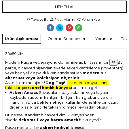
HEMEN AL
Tavsiye Et
Fiyat Alarmı
Yorum Yap
Ürün Açıklaması
Ödeme Seçenekleri
Yorumlar
Tavs
30x50MM
Modern Rusya Federasyonu dönemine ait bir tasarımdır.
Bu
parça, bir askeri nişandan ziyade askeri kantinlerde (Voyentorg)
veya hediyelik eşya dükkanlarında satılan
modern bir
aksesuar veya koleksiyon objesidir
.
Askeri terminolojide
"Dog Tag"
,
askerlerin boyunlarına
taktıkları
personel kimlik künyesi
anlamına gelir.
Askeri Amacı:
Savaş alanında yaralanan veya hayatını
kaybeden askerin kimliğini, birliğini, kan grubunu ve dini
inancını hızlıca belirlemek için kullanılır. Genellikle biri uzun,
diğeri kısa iki zincirle takılan iki metal levhadan oluşur.
Bu nesne, standart bir askeri kimlik künyesinden
ziyade
dekoratif veya hatıra amaçlı
bir künyedir.
Rusya merkezli bir
askeri hediyelik eşya