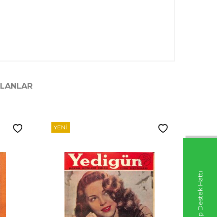
ILANLAR
YENI
YENI
Whatsapp Destek Hattı