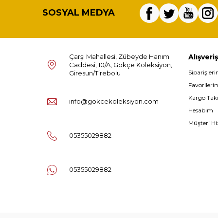
SOSYAL MEDYA
Çarşı Mahallesi, Zübeyde Hanım
Alışveriş
Caddesi, 10/A, Gökçe Koleksiyon,
Siparişler
Giresun/Tirebolu
Favorileri
Kargo Tak
info@gokcekoleksiyon.com
Hesabım
Müşteri Hi
05355029882
05355029882