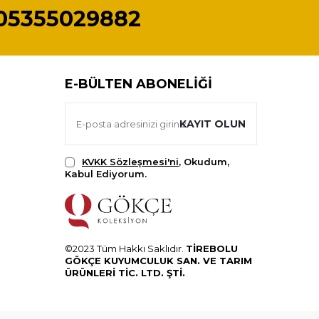
05355029882
E-BÜLTEN ABONELIĞI
KAYIT OLUN
KVKK Sözleşmesi'ni
, Okudum,
Kabul Ediyorum.
©2023 Tüm Hakkı Saklıdır.
TİREBOLU
GÖKÇE KUYUMCULUK SAN. VE TARIM
ÜRÜNLERİ TİC. LTD. ŞTİ.