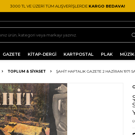
3000 TL VE ÜZERİ TÜM ALIŞVERİŞLERDE
KARGO BEDAVA!
GAZETE
KİTAP-DERGİ
KARTPOSTAL
PLAK
MÜZİK
TOPLUM & SIYASET
ŞAHIT HAFTALIK GAZETE 2 HAZIRAN 1971 SAY
G
S
Ü