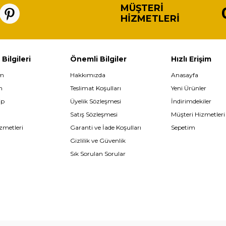
MÜŞTERI
HIZMETLERI
 Bilgileri
Önemli Bilgiler
Hızlı Erişim
im
Hakkımızda
Anasayfa
m
Teslimat Koşulları
Yeni Ürünler
ip
Üyelik Sözleşmesi
İndirimdekiler
Satış Sözleşmesi
Müşteri Hizmetleri
zmetleri
Garanti ve İade Koşulları
Sepetim
Gizlilik ve Güvenlik
Sık Sorulan Sorular