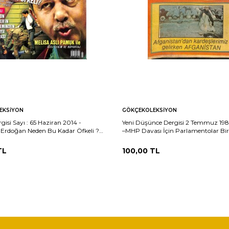
EKSIYON
GÖKÇEKOLEKSIYON
isi Sayı : 65 Haziran 2014 -
Yeni Düşünce Dergisi 2 Temmuz 1982
Erdoğan Neden Bu Kadar Öfkeli ?
–MHP Davası İçin Parlamentolar Birl
4
Avukat Yolluyor – Filistinlilerin Dra
ÜYD Davası Başladı NDR101913
TL
100,00
TL