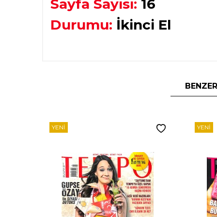
Sayfa Sayısı:
16
Durumu:
İkinci El
BENZER
YENI
YENI