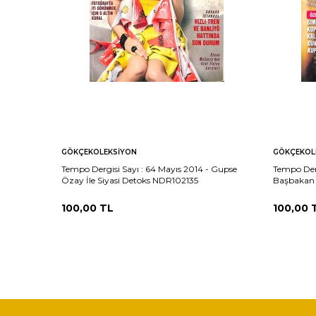
GÖKÇEKOLEKSIYON
GÖKÇEKOL
Tempo Dergisi Sayı : 64 Mayıs 2014 - Gupse
Tempo Derg
Özay İle Siyasi Detoks NDR102135
Başbakan 
NDR10213
100,00
TL
100,00