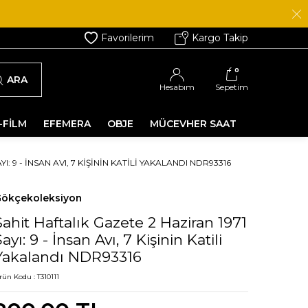
Favorilerim
Kargo Takip
0
ARA
Hesabım
Sepetim
-FİLM
EFEMERA
OBJE
MÜCEVHER SAAT
I: 9 - İNSAN AVI, 7 KIŞININ KATILI YAKALANDI NDR93316
ökçekoleksiyon
Şahit Haftalık Gazete 2 Haziran 1971
ayı: 9 - İnsan Avı, 7 Kişinin Katili
Yakalandı NDR93316
rün Kodu :
T310111