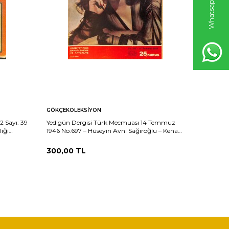
GÖKÇEKOLEKSIYON
GÖKÇEKO
 Sayı: 39
Yedigün Dergisi Türk Mecmuası 14 Temmuz
Yedigün D
iği
1946 No.697 – Hüseyin Avni Sağıroğlu – Kenan
No.676 – 
mı – ÜGD ve
Öner – June Haver – Adele Jergens – Janis
Seçildi –
Paige NDR101690
300,00
TL
300,00