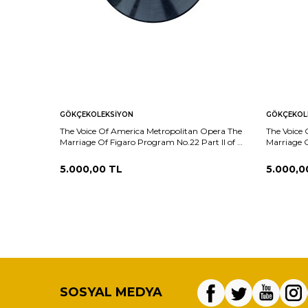
GÖKÇEKOLEKSIYON
GÖKÇEKOL
The Voice Of America Metropolitan Opera The
The Voice
Marriage Of Figaro Program No.22 Part II of XI
Marriage O
PLAK (10/9) PLK26030
XI PLAK (
5.000,00
TL
5.000,0
SOSYAL MEDYA