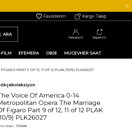
Favorilerim
Kargo Takip
0
ARA
Hesabım
Sepetim
-FİLM
EFEMERA
OBJE
MÜCEVHER SAAT
RO PART 9 OF 12, 11 OF 12 PLAK (10/9) PLK26027
ökçekoleksiyon
The Voice Of America 0-14
Metropolitan Opera The Marriage
Of Figaro Part 9 of 12, 11 of 12 PLAK
(10/9) PLK26027
rün Kodu :
T310588