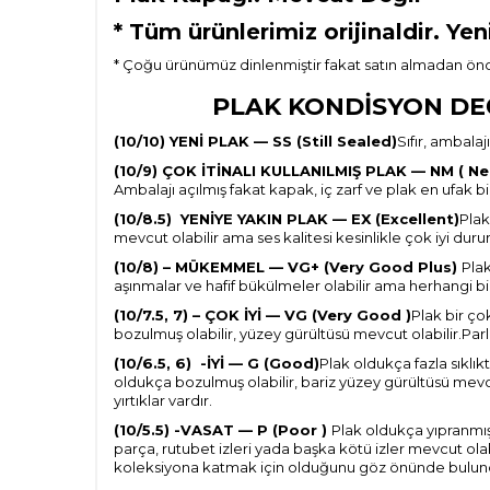
*
Tüm ürünlerimiz orijinaldir. Yen
* Çoğu ürünümüz dinlenmiştir fakat satın almadan önce
PLAK KONDİSYON DEĞE
(10/10) YENİ PLAK — SS (Still Sealed)
Sıfır, ambala
(10/9) ÇOK İTİNALI KULLANILMIŞ PLAK — NM ( Nea
Ambalajı açılmış fakat kapak, iç zarf ve plak en ufak 
(10/8.5) YENİYE YAKIN PLAK — EX (Excellent)
Plak
mevcut olabilir ama ses kalitesi kesinlikle çok iyi dur
(10/8) – MÜKEMMEL — VG+ (Very Good Plus)
Plak
aşınmalar ve hafif bükülmeler olabilir ama herhangi bir
(10/7.5, 7) – ÇOK İYİ — VG (Very Good )
Plak bir ço
bozulmuş olabilir, yüzey gürültüsü mevcut olabilir.Parl
(10/6.5, 6) -İYİ — G (Good)
Plak oldukça fazla sıklı
oldukça bozulmuş olabilir, bariz yüzey gürültüsü mevc
yırtıklar vardır.
(10/5.5) -VASAT — P (Poor )
Plak oldukça yıpranmış 
parça, rutubet izleri yada başka kötü izler mevcut ola
koleksiyona katmak için olduğunu göz önünde bulund