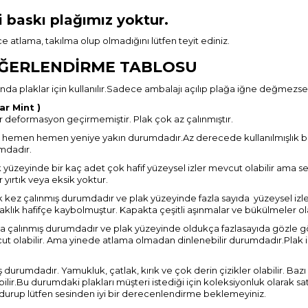
i baskı plağımız yoktur.
 atlama, takılma olup olmadığını lütfen teyit ediniz.
RLENDİRME TABLOSU
jında plaklar için kullanılır.Sadece ambalajı açılıp plağa iğne değmezse 
r Mint )
bir deformasyon geçirmemiştir. Plak çok az çalınmıştır.
 hemen hemen yeniye yakın durumdadır.Az derecede kullanılmışlık belir
umdadır.
 yüzeyinde bir kaç adet çok hafif yüzeysel izler mevcut olabilir ama se
 yırtık veya eksik yoktur.
k kez çalınmış durumdadır ve plak yüzeyinde fazla sayıda yüzeysel izle
aklık hafifçe kaybolmuştur. Kapakta çeşitli aşınmalar ve bükülmeler ola
kta çalınmış durumdadır ve plak yüzeyinde oldukça fazlasayıda gözle gör
ut olabilir. Ama yinede atlama olmadan dinlenebilir durumdadır.Plak iz
durumdadır. Yamukluk, çatlak, kırık ve çok derin çizikler olabilir. Bazı
bilir.Bu durumdaki plakları müşteri istediği için koleksiyonluk olarak 
urup lütfen sesinden iyi bir derecenlendirme beklemeyiniz.