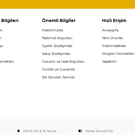
 Bilgileri
Önemli Bilgiler
Hızlı Erişim
im
Hakkımızda
Anasayfa
m
Teslimat Koşulları
Yeni Ürünler
ip
Üyelik Sözleşmesi
İndirimdekiler
Satış Sözleşmesi
Müşteri Hizmetleri
zmetleri
Garanti ve İade Koşulları
Sepetim
Gizlilik ve Güvenlik
Sık Sorulan Sorular