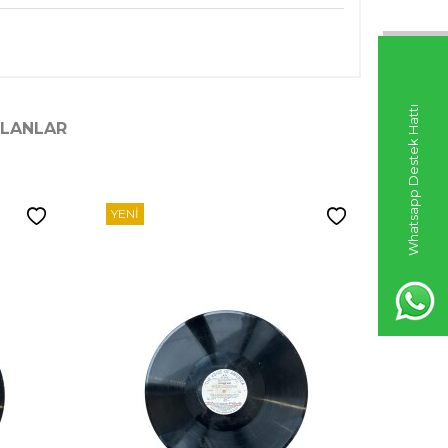
Whatsapp Destek Hattı
ILANLAR
YENI
YENI