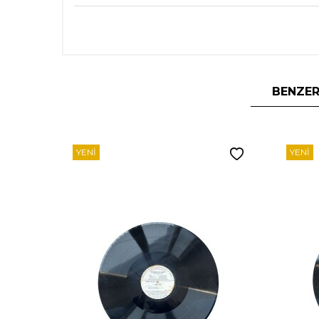
BENZER
YENI
YENI