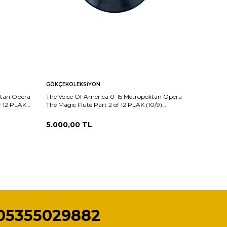
GÖKÇEKOLEKSIYON
GÖKÇEKO
itan Opera
The Voice Of America 0-15 Metropolitan Opera
The Voice
f 12 PLAK
The Magic Flute Part 2 of 12 PLAK (10/9)
Opera Die
PLK26026
(10/9) PL
5.000,00
TL
5.000,
05355029882