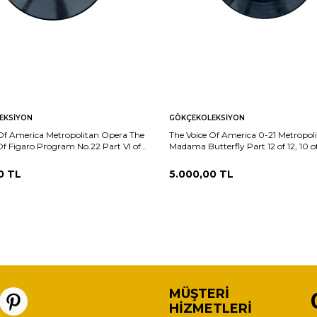
EKSIYON
GÖKÇEKOLEKSIYON
 Of America Metropolitan Opera The
The Voice Of America 0-21 Metropol
f Figaro Program No.22 Part VI of
Madama Butterfly Part 12 of 12, 10 o
10/9) PLK26029
(10/9) PLK26028
0
TL
5.000,00
TL
MÜŞTERI
HIZMETLERI