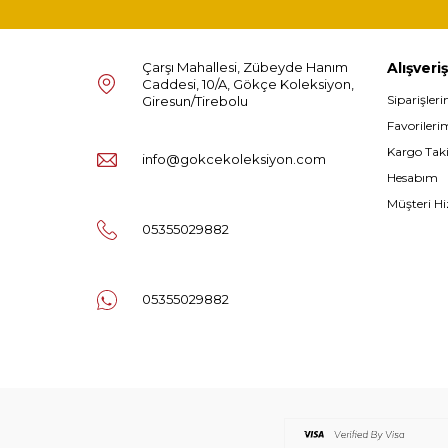
Çarşı Mahallesi, Zübeyde Hanım
Alışveriş
Caddesi, 10/A, Gökçe Koleksiyon,
Siparişler
Giresun/Tirebolu
Favorileri
Kargo Tak
info@gokcekoleksiyon.com
Hesabım
Müşteri Hi
05355029882
05355029882