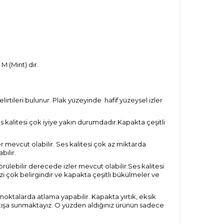
M (Mint) dir.
tileri bulunur. Plak yüzeyinde hafif yüzeysel izler
s kalitesi çok iyiye yakın durumdadır.Kapakta çeşitli
r mevcut olabilir. Ses kalitesi çok az miktarda
bilir.
ülebilir derecede izler mevcut olabilir.Ses kalitesi
i çok belirgindir ve kapakta çeşitli bükülmeler ve
 noktalarda atlama yapabilir. Kapakta yırtık, eksik
satışa sunmaktayız. O yüzden aldığınız ürünün sadece