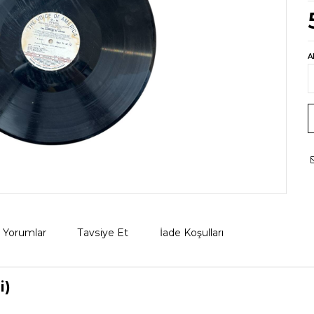
A
Yorumlar
Tavsiye Et
İade Koşulları
i)