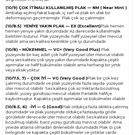
(10/9) ÇOK İTİNALI KULLANILMIŞ PLAK — NM ( Near Mint )
Ambalajı açılmış fakat kapak, iç zarf ve plak en ufak bir
deformasyon geçirmemiştir. Plak çok az çalınmıştır.
(10/8.5) YENİYE YAKIN PLAK — EX (Excellent)
Plak hemen
hemen yeniye yakın durumdadır.Az derecede kullanılmışlık
belirtileri bulunur. Plak yüzeyinde hafif yüzeysel izler mevcut
olabilir ama ses kalitesi kesinlikle çok iyi durumdadır.
(10/8) – MÜKEMMEL — VG+ (Very Good Plus)
Plak
yüzeyinde bir kaç adet çok hafif yüzeysel izler mevcut olabilir
ama ses kalitesi çok iyiye yakın durumdadır.Kapakta çeşitli
aşınmalar ve hafif bükülmeler olabilir ama herhangi bir yırtık
veya eksik yoktur.
(10/7.5, 7) – ÇOK İYİ — VG (Very Good )
Plak bir çok kez
çalınmış durumdadır ve plak yüzeyinde fazla sayıda yüzeysel
izler mevcut olabilir. Ses kalitesi çok az miktarda bozulmuş
olabilir, yüzey gürültüsü mevcut olabilir.Parlaklık hafifçe
kaybolmuştur. Kapakta çeşitli aşınmalar ve bükülmeler olabilir.
(10/6.5, 6) -İYİ — G (Good)
Plak oldukça fazla sıklıkta çalınmış
durumdadır ve plak yüzeyinde oldukça fazlasayıda gözle
görülebilir derecede izler mevcut olabilir.Ses kalitesi oldukça
W
h
t
s
p
p
D
e
s
e
H
a
t
t
bozulmuş olabilir, bariz yüzey gürültüsü mevcut olabilir. Ama
yinede atlama olmadan dinlenebilir durumdadır.Plak izi çok
belirgindir ve kapakta çeşitli bükülmeler ve yırtıklar vardır.