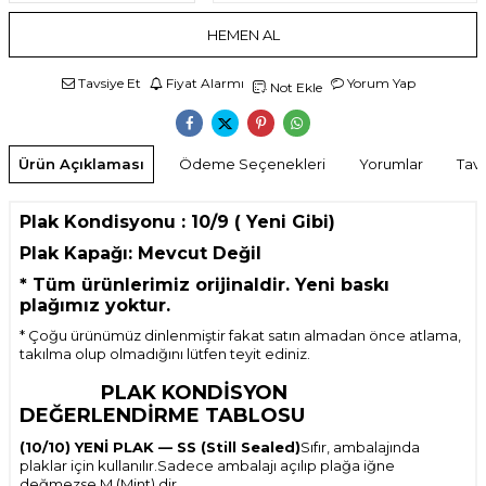
HEMEN AL
Tavsiye Et
Fiyat Alarmı
Yorum Yap
Not Ekle
Ürün Açıklaması
Ödeme Seçenekleri
Yorumlar
Tavs
Plak Kondisyonu : 10/9 ( Yeni Gibi)
Plak Kapağı: Mevcut Değil
*
Tüm ürünlerimiz orijinaldir. Yeni baskı
plağımız yoktur.
* Çoğu ürünümüz dinlenmiştir fakat satın almadan önce atlama,
takılma olup olmadığını lütfen teyit ediniz.
PLAK KONDİSYON
DEĞERLENDİRME TABLOSU
(10/10) YENİ PLAK — SS (Still Sealed)
Sıfır, ambalajında
plaklar için kullanılır.Sadece ambalajı açılıp plağa iğne
değmezse M (Mint) dir.