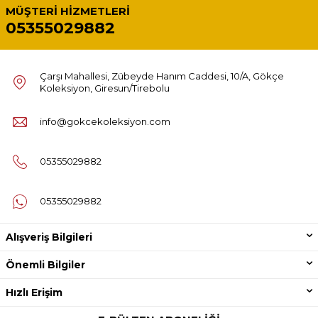
MÜŞTERI HIZMETLERI
05355029882
Çarşı Mahallesi, Zübeyde Hanım Caddesi, 10/A, Gökçe
Koleksiyon, Giresun/Tirebolu
info@gokcekoleksiyon.com
05355029882
05355029882
Alışveriş Bilgileri
Önemli Bilgiler
Hızlı Erişim