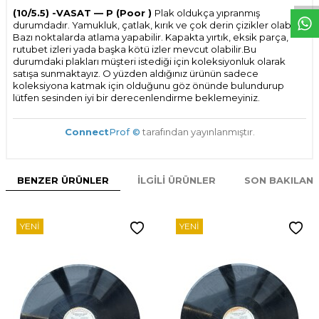
(10/5.5) -VASAT — P (Poor )
Plak oldukça yıpranmış
durumdadır. Yamukluk, çatlak, kırık ve çok derin çizikler olabilir.
Bazı noktalarda atlama yapabilir. Kapakta yırtık, eksik parça,
rutubet izleri yada başka kötü izler mevcut olabilir.Bu
durumdaki plakları müşteri istediği için koleksiyonluk olarak
satışa sunmaktayız. O yüzden aldığınız ürünün sadece
koleksiyona katmak için olduğunu göz önünde bulundurup
lütfen sesinden iyi bir derecenlendirme beklemeyiniz.
Connect
Prof ©
tarafından yayınlanmıştır.
BENZER ÜRÜNLER
İLGILI ÜRÜNLER
SON BAKILAN
YENI
YENI