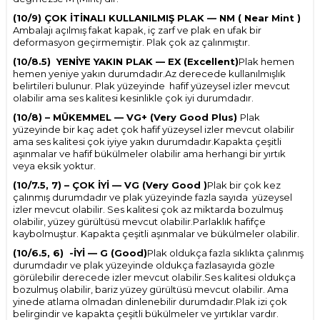
(10/9) ÇOK İTİNALI KULLANILMIŞ PLAK — NM ( Near Mint )
Ambalajı açılmış fakat kapak, iç zarf ve plak en ufak bir
deformasyon geçirmemiştir. Plak çok az çalınmıştır.
(10/8.5) YENİYE YAKIN PLAK — EX (Excellent)
Plak hemen
hemen yeniye yakın durumdadır.Az derecede kullanılmışlık
belirtileri bulunur. Plak yüzeyinde hafif yüzeysel izler mevcut
olabilir ama ses kalitesi kesinlikle çok iyi durumdadır.
(10/8) – MÜKEMMEL — VG+ (Very Good Plus)
Plak
yüzeyinde bir kaç adet çok hafif yüzeysel izler mevcut olabilir
ama ses kalitesi çok iyiye yakın durumdadır.Kapakta çeşitli
aşınmalar ve hafif bükülmeler olabilir ama herhangi bir yırtık
veya eksik yoktur.
(10/7.5, 7) – ÇOK İYİ — VG (Very Good )
Plak bir çok kez
çalınmış durumdadır ve plak yüzeyinde fazla sayıda yüzeysel
izler mevcut olabilir. Ses kalitesi çok az miktarda bozulmuş
olabilir, yüzey gürültüsü mevcut olabilir.Parlaklık hafifçe
kaybolmuştur. Kapakta çeşitli aşınmalar ve bükülmeler olabilir.
(10/6.5, 6) -İYİ — G (Good)
Plak oldukça fazla sıklıkta çalınmış
durumdadır ve plak yüzeyinde oldukça fazlasayıda gözle
görülebilir derecede izler mevcut olabilir.Ses kalitesi oldukça
W
h
t
s
p
p
D
e
s
e
H
a
t
t
bozulmuş olabilir, bariz yüzey gürültüsü mevcut olabilir. Ama
yinede atlama olmadan dinlenebilir durumdadır.Plak izi çok
belirgindir ve kapakta çeşitli bükülmeler ve yırtıklar vardır.