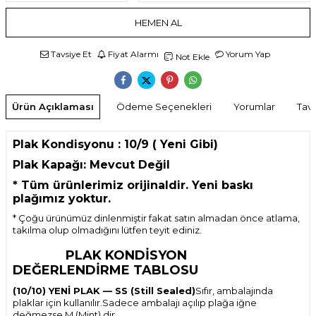
HEMEN AL
Tavsiye Et
Fiyat Alarmı
Yorum Yap
Not Ekle
Ürün Açıklaması
Ödeme Seçenekleri
Yorumlar
Tavs
Plak Kondisyonu : 10/9 ( Yeni Gibi)
Plak Kapağı: Mevcut Değil
*
Tüm ürünlerimiz orijinaldir. Yeni baskı
plağımız yoktur.
* Çoğu ürünümüz dinlenmiştir fakat satın almadan önce atlama,
takılma olup olmadığını lütfen teyit ediniz.
PLAK KONDİSYON
DEĞERLENDİRME TABLOSU
(10/10) YENİ PLAK — SS (Still Sealed)
Sıfır, ambalajında
plaklar için kullanılır.Sadece ambalajı açılıp plağa iğne
değmezse M (Mint) dir.