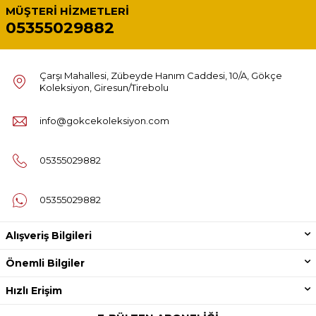
MÜŞTERI HIZMETLERI
05355029882
Çarşı Mahallesi, Zübeyde Hanım Caddesi, 10/A, Gökçe
Koleksiyon, Giresun/Tirebolu
info@gokcekoleksiyon.com
05355029882
05355029882
Alışveriş Bilgileri
Önemli Bilgiler
Hızlı Erişim