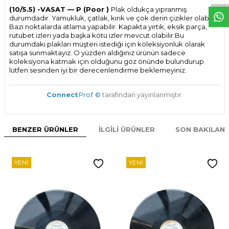
(10/5.5) -VASAT — P (Poor )
Plak oldukça yıpranmış
durumdadır. Yamukluk, çatlak, kırık ve çok derin çizikler olabilir.
Bazı noktalarda atlama yapabilir. Kapakta yırtık, eksik parça,
rutubet izleri yada başka kötü izler mevcut olabilir.Bu
durumdaki plakları müşteri istediği için koleksiyonluk olarak
satışa sunmaktayız. O yüzden aldığınız ürünün sadece
koleksiyona katmak için olduğunu göz önünde bulundurup
lütfen sesinden iyi bir derecenlendirme beklemeyiniz.
Connect
Prof ©
tarafından yayınlanmıştır.
BENZER ÜRÜNLER
İLGILI ÜRÜNLER
SON BAKILAN
YENI
YENI