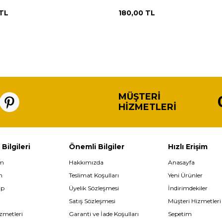
TL
180,00
TL
MÜŞTERI
HIZMETLERI
 Bilgileri
Önemli Bilgiler
Hızlı Erişim
im
Hakkımızda
Anasayfa
m
Teslimat Koşulları
Yeni Ürünler
ip
Üyelik Sözleşmesi
İndirimdekiler
Satış Sözleşmesi
Müşteri Hizmetleri
zmetleri
Garanti ve İade Koşulları
Sepetim