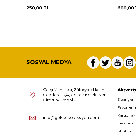
250,00
TL
600,00
SOSYAL MEDYA
Çarşı Mahallesi, Zübeyde Hanım
Alışveriş
Caddesi, 10/A, Gökçe Koleksiyon,
Siparişler
Giresun/Tirebolu
Favorileri
Kargo Tak
info@gokcekoleksiyon.com
Hesabım
Müşteri Hi