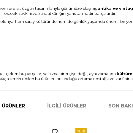
nemlere ait özgün tasarımlarıyla günümüze ulaşmış
antika ve vintag
, estetik zevkini ve zanaatkârlığını yansıtan nadir parçalardır.
nya, hem saray kültüründe hem de günlük yaşamda önemli bir yer edin
kkat çeken bu parçalar; yalnızca birer şişe değil, aynı zamanda
kültüre
ça tercih edilen bu ürünler, bulunduğu ortama nostaljik ve zarif bir a
 ÜRÜNLER
İLGILI ÜRÜNLER
SON BAK
YENI