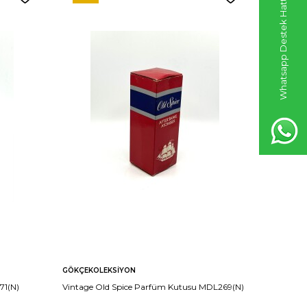
Whatsapp Destek Hattı
GÖKÇEKOLEKSIYON
GÖKÇEKO
71(N)
Vintage Old Spice Parfüm Kutusu MDL269(N)
Vintage B
MDL266 (