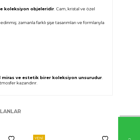
e koleksiyon objeleridir
. Cam, kristal ve özel
miş; zamanla farklı şişe tasarımları ve formlarıyla
l miras ve estetik birer koleksiyon unsurudur
.
tmosfer kazandırır.
ILANLAR
YENI
YENI