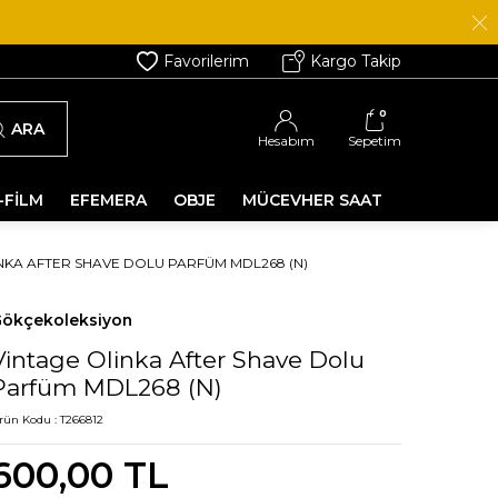
Favorilerim
Kargo Takip
0
ARA
Hesabım
Sepetim
-FİLM
EFEMERA
OBJE
MÜCEVHER SAAT
NKA AFTER SHAVE DOLU PARFÜM MDL268 (N)
ökçekoleksiyon
Vintage Olinka After Shave Dolu
Parfüm MDL268 (N)
rün Kodu :
T266812
600,00
TL