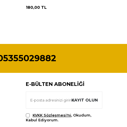
180,00
TL
500,00
05355029882
E-BÜLTEN ABONELIĞI
KAYIT OLUN
KVKK Sözleşmesi'ni
, Okudum,
Kabul Ediyorum.