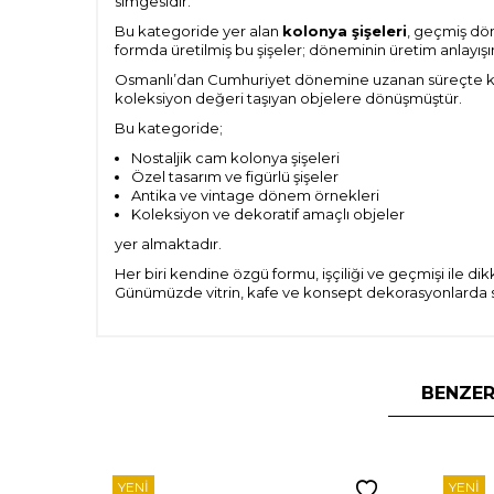
simgesidir.
Bu kategoride yer alan
kolonya şişeleri
, geçmiş dö
formda üretilmiş bu şişeler; döneminin üretim anlayışını
Osmanlı’dan Cumhuriyet dönemine uzanan süreçte kolo
koleksiyon değeri taşıyan objelere dönüşmüştür.
Bu kategoride;
Nostaljik cam kolonya şişeleri
Özel tasarım ve figürlü şişeler
Antika ve vintage dönem örnekleri
Koleksiyon ve dekoratif amaçlı objeler
yer almaktadır.
Her biri kendine özgü formu, işçiliği ve geçmişi ile di
Günümüzde vitrin, kafe ve konsept dekorasyonlarda sık
BENZER
YENI
YENI