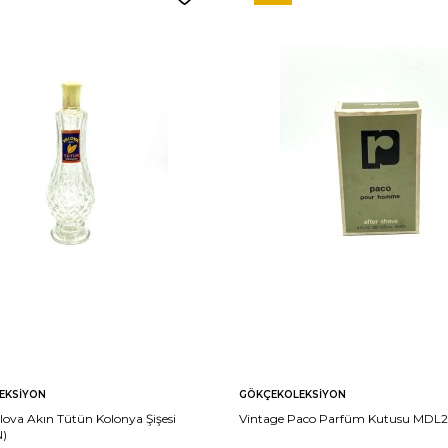
EKSIYON
GÖKÇEKOLEKSIYON
lova Akın Tütün Kolonya Şişesi
Vintage Paco Parfüm Kutusu MDL2
N)