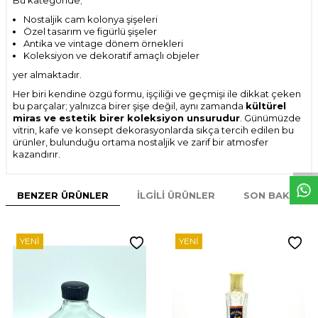
Bu kategoride;
Nostaljik cam kolonya şişeleri
Özel tasarım ve figürlü şişeler
Antika ve vintage dönem örnekleri
Koleksiyon ve dekoratif amaçlı objeler
yer almaktadır.
Her biri kendine özgü formu, işçiliği ve geçmişi ile dikkat çeken
bu parçalar; yalnızca birer şişe değil, aynı zamanda
kültürel
miras ve estetik birer koleksiyon unsurudur
. Günümüzde
vitrin, kafe ve konsept dekorasyonlarda sıkça tercih edilen bu
W
h
t
s
p
p
D
e
s
e
H
a
t
t
ürünler, bulunduğu ortama nostaljik ve zarif bir atmosfer
kazandırır.
BENZER ÜRÜNLER
İLGILI ÜRÜNLER
SON BAKILAN
YENI
YENI