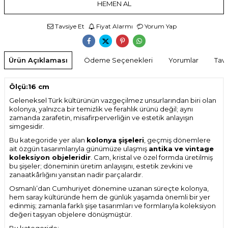
HEMEN AL
Tavsiye Et
Fiyat Alarmı
Yorum Yap
Ürün Açıklaması
Ödeme Seçenekleri
Yorumlar
Tavs
Ölçü:16 cm
Geleneksel Türk kültürünün vazgeçilmez unsurlarından biri olan
kolonya, yalnızca bir temizlik ve ferahlık ürünü değil; aynı
zamanda zarafetin, misafirperverliğin ve estetik anlayışın
simgesidir.
Bu kategoride yer alan
kolonya şişeleri
, geçmiş dönemlere
ait özgün tasarımlarıyla günümüze ulaşmış
antika ve vintage
koleksiyon objeleridir
. Cam, kristal ve özel formda üretilmiş
bu şişeler; döneminin üretim anlayışını, estetik zevkini ve
zanaatkârlığını yansıtan nadir parçalardır.
Osmanlı’dan Cumhuriyet dönemine uzanan süreçte kolonya,
hem saray kültüründe hem de günlük yaşamda önemli bir yer
edinmiş; zamanla farklı şişe tasarımları ve formlarıyla koleksiyon
değeri taşıyan objelere dönüşmüştür.