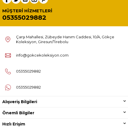
MÜŞTERI HIZMETLERI
05355029882
Çarşı Mahallesi, Zübeyde Hanım Caddesi, 10/A, Gökçe
Koleksiyon, Giresun/Tirebolu
info@gokcekoleksiyon.com
05355029882
05355029882
Alışveriş Bilgileri
Önemli Bilgiler
Hızlı Erişim