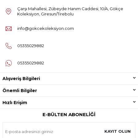
Çarşı Mahallesi, Zübeyde Hanım Caddesi, 10/A, Gökçe
Koleksiyon, Giresun/Tirebolu
info@gokcekoleksiyon.com
05355029882
05355029882
Alışveriş Bilgileri
Önemli Bilgiler
Hızlı Erişim
E-BÜLTEN ABONELIĞI
KAYIT OLUN