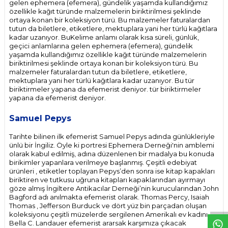
gelen ephemera (efemera), gündelik yaşamda kullandığımız
özellikle kağıt türünde malzemelerin biriktirilmesi şeklinde
ortaya konan bir koleksiyon türü. Bu malzemeler faturalardan
tutun da biletlere, etiketlere, mektuplara yani her türlü kağıtlara
kadar uzanıyor. BuKelime anlamı olarak kısa süreli, günlük,
geçici anlamlarına gelen ephemera (efemera), gündelik
yaşamda kullandığımız özellikle kağıt türünde malzemelerin
biriktirilmesi şeklinde ortaya konan bir koleksiyon türü. Bu
malzemeler faturalardan tutun da biletlere, etiketlere,
mektuplara yani her türlü kağıtlara kadar uzanıyor. Bu tür
biriktirmeler yapana da efemerist deniyor. tür biriktirmeler
yapana da efemerist deniyor.
Samuel Pepys
Tarihte bilinen ilk efemerist Samuel Pepys adında günlükleriyle
ünlü bir İngiliz. Öyle ki portresi Ephemera Derneği'nin amblemi
olarak kabul edilmiş, adına düzenlenen bir madalya bu konuda
birikimler yapanlara verilmeye başlanmış. Çeşitli edebiyat
ürünleri , etiketler toplayan Pepys’den sonra ise kitap kapakları
biriktiren ve tutkusu uğruna kitapları kapaklarından ayırmayı
W
h
t
s
p
p
D
e
s
e
H
a
t
t
göze almış İngiltere Antikacılar Derneği’nin kurucularından John
Bagford adı anılmakta efemerist olarak. Thomas Percy, Isaiah
Thomas , Jefferson Burduck ve dört yüz bin parçadan oluşan
koleksiyonu çeşitli müzelerde sergilenen Amerikalı ev kadını
Bella C. Landauer efemerist ararsak karşımıza çıkacak