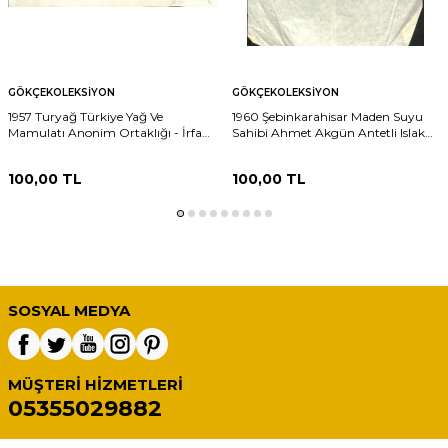
GÖKÇEKOLEKSIYON
GÖKÇEKOLEKSIYON
1957 Turyağ Türkiye Yağ Ve
1960 Şebinkarahisar Maden Suyu
Mamulatı Anonim Ortaklığı - İrfan
Sahibi Ahmet Akgün Antetli Islak
Kaymak Antetli Islak İmzalı Damga
İmzalı Damga Pullu Fatura
Pullu Fatura EFM(N)12224
EFM(N)12084
100,00
TL
100,00
TL
SOSYAL MEDYA
MÜŞTERI HIZMETLERI
05355029882