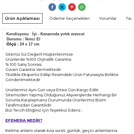
Ürün Açıklaması
Ödeme Seçenekleri
Yorumlar
Tavs
Kondisyonu
:
İyi - Kenarında yırtık mevcut
Durumu
:
İkinci El
Ölçü
: 24 x 17 cm
Sitemiz Siz Değerli Müşterilerimize
Ürünlerde %100 Orjinallik Garantisi.
% 100 Satış Sonrası
Güven Garantisi Vermektedir.
Titizlikle Ekspertiz Edilip Resimdeki Ürün Faturasıyla Birlikte
Gönderilmektedir.
Ürünlerimiz Aynı Gün veya Ertesi Gün Kargo Edilir.
Sitemizden Yapmış Olduğunuz Alışverişlerde Herhangi Bir
Sorunla Karşılaşmanız Durumunda Ürünlerimiz Bizim
Tarafımızdan Garantilidir.
Bizi Tercih Ettiğiniz İçin Teşekkür Ederiz...
EFEMERA NEDİR?
Kelime anlamı olarak kısa süreli, günlük, geçici anlamlarına