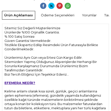
Ürün Açıklaması
Ödeme Seçenekleri
Yorumlar
Tavs
Sitemiz Siz Değerli Müşterilerimize
Ürünlerde %100 Orjinallik Garantisi.
% 100 Satış Sonrası
Güven Garantisi Vermektedir.
Titizlikle Ekspertiz Edilip Resimdeki Ürün Faturasıyla Birlikte
Gönderilmektedir.
Ürünlerimiz Aynı Gün veya Ertesi Gün Kargo Edilir.
Sitemizden Yapmış Olduğunuz Alışverişlerde Herhangi Bir
Sorunla Karşılaşmanız Durumunda Ürünlerimiz Bizim
Tarafımızdan Garantilidir.
Bizi Tercih Ettiğiniz İçin Teşekkür Ederiz...
EFEMERA NEDİR?
Kelime anlamı olarak kısa süreli, günlük, geçici anlamlarına
gelen ephemera (efemera), gündelik yaşamda kullandığımız
özellikle kağıt türünde malzemelerin biriktirilmesi şeklinde
ortaya konan bir koleksiyon türü. Bu malzemeler faturalardan
tutun da biletlere, etiketlere, mektuplara yani her türlü kağıtlara