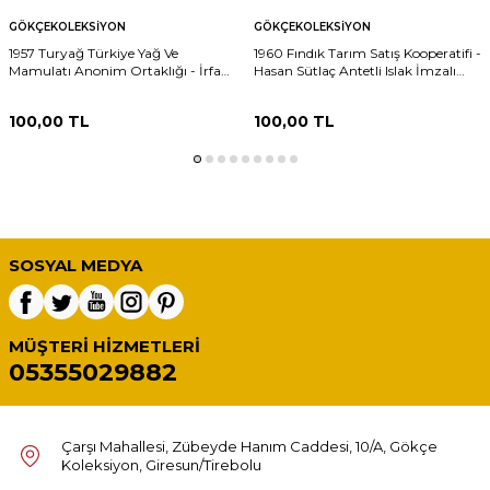
GÖKÇEKOLEKSIYON
GÖKÇEKOLEKSIYON
1957 Turyağ Türkiye Yağ Ve
1960 Fındık Tarım Satış Kooperatifi -
Mamulatı Anonim Ortaklığı - İrfan
Hasan Sütlaç Antetli Islak İmzalı
Kaymak Antetli Islak İmzalı Damga
EFM(N)12087
Pullu Fatura EFM(N)12224
100,00
TL
100,00
TL
SOSYAL MEDYA
MÜŞTERI HIZMETLERI
05355029882
Çarşı Mahallesi, Zübeyde Hanım Caddesi, 10/A, Gökçe
Koleksiyon, Giresun/Tirebolu