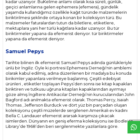
kadar uzanıyor. BuKelime anlamı olarak kısa süreli, günlük,
geçici anlamlarına gelen ephemera (efemera), gündelik
yaşamda kullandığımız özellikle kağıt türünde malzemelerin
biriktirilmesi şeklinde ortaya konan bir koleksiyon türü. Bu
malzemeler faturalardan tutun da biletlere, etiketlere,
mektuplara yani her türlü kağıtlara kadar uzanıyor. Bu tür
biriktirmeler yapana da efemerist deniyor. tür biriktirmeler
yapana da efemerist deniyor.
Samuel Pepys
Tarihte bilinen ilk efemerist Samuel Pepys adında günlükleriyle
ünlü bir İngiliz. Öyle ki portresi Ephemera Derneği'nin amblemi
olarak kabul edilmiş, adına düzenlenen bir madalya bu konuda
birikimler yapanlara verilmeye başlanmış. Çeşitli edebiyat
ürünleri , etiketler toplayan Pepys’den sonra ise kitap kapakları
biriktiren ve tutkusu uğruna kitapları kapaklarından ayırmayı
göze almış İngiltere Antikacılar Derneği’nin kurucularından John
Bagford adı anılmakta efemerist olarak. Thomas Percy, Isaiah
W
h
t
s
p
p
D
e
s
e
H
a
t
t
Thomas , Jefferson Burduck ve dört yüz bin parçadan oluşan
koleksiyonu çeşitli müzelerde sergilenen Amerikalı ev kadını
Bella C. Landauer efemerist ararsak karşımıza çıkacak
isimlerden. Dünyanın en geniş eferma koleksiyonu ise Bodleian
Library’de 1968’den beri sergilenmekte yazılanlara göre.