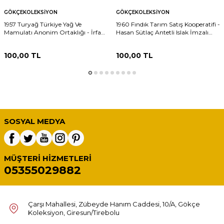
GÖKÇEKOLEKSIYON
GÖKÇEKOLEKSIYON
1957 Turyağ Türkiye Yağ Ve
1960 Fındık Tarım Satış Kooperatifi -
Mamulatı Anonim Ortaklığı - İrfan
Hasan Sütlaç Antetli Islak İmzalı
Kaymak Antetli Islak İmzalı Damga
EFM(N)12087
Pullu Fatura EFM(N)12224
100,00
TL
100,00
TL
SOSYAL MEDYA
MÜŞTERI HIZMETLERI
05355029882
Çarşı Mahallesi, Zübeyde Hanım Caddesi, 10/A, Gökçe
Koleksiyon, Giresun/Tirebolu