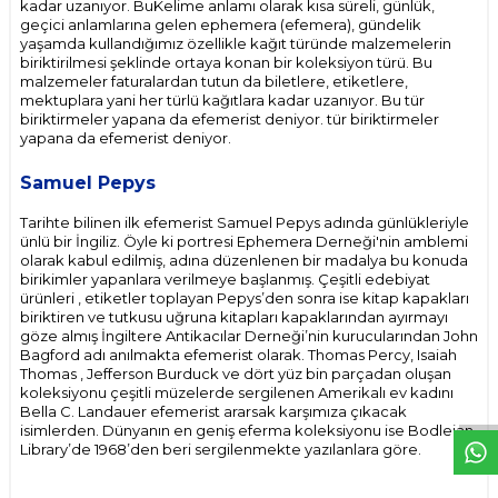
kadar uzanıyor. BuKelime anlamı olarak kısa süreli, günlük,
geçici anlamlarına gelen ephemera (efemera), gündelik
yaşamda kullandığımız özellikle kağıt türünde malzemelerin
biriktirilmesi şeklinde ortaya konan bir koleksiyon türü. Bu
malzemeler faturalardan tutun da biletlere, etiketlere,
mektuplara yani her türlü kağıtlara kadar uzanıyor. Bu tür
biriktirmeler yapana da efemerist deniyor. tür biriktirmeler
yapana da efemerist deniyor.
Samuel Pepys
Tarihte bilinen ilk efemerist Samuel Pepys adında günlükleriyle
ünlü bir İngiliz. Öyle ki portresi Ephemera Derneği'nin amblemi
olarak kabul edilmiş, adına düzenlenen bir madalya bu konuda
birikimler yapanlara verilmeye başlanmış. Çeşitli edebiyat
ürünleri , etiketler toplayan Pepys’den sonra ise kitap kapakları
biriktiren ve tutkusu uğruna kitapları kapaklarından ayırmayı
göze almış İngiltere Antikacılar Derneği’nin kurucularından John
Bagford adı anılmakta efemerist olarak. Thomas Percy, Isaiah
W
h
t
s
p
p
D
e
s
e
H
a
t
t
Thomas , Jefferson Burduck ve dört yüz bin parçadan oluşan
koleksiyonu çeşitli müzelerde sergilenen Amerikalı ev kadını
Bella C. Landauer efemerist ararsak karşımıza çıkacak
isimlerden. Dünyanın en geniş eferma koleksiyonu ise Bodleian
Library’de 1968’den beri sergilenmekte yazılanlara göre.