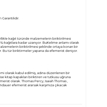
Garantilidir.
likle kağıt türünde malzemelerin biriktirilmesi
rlü kağıtlara kadar uzanıyor. BuKelime anlamı olarak
lzemelerin biriktirilmesi şeklinde ortaya konan bir
r. Bu tür biriktirmeler yapana da efemerist deniyor.
emi olarak kabul edilmiş, adına düzenlenen bir
se kitap kapakları biriktiren ve tutkusu uğruna
emerist olarak. Thomas Percy, Isaiah Thomas ,
andauer efemerist ararsak karşımıza çıkacak