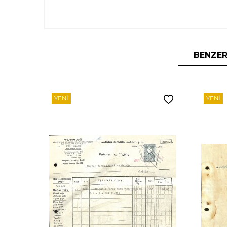
BENZER
YENI
YENI