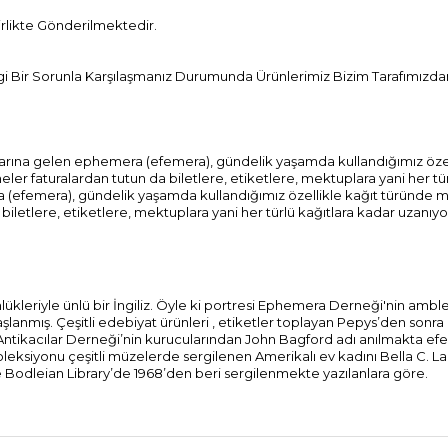
Birlikte Gönderilmektedir.
Bir Sorunla Karşılaşmanız Durumunda Ürünlerimiz Bizim Tarafımızdan 
mlarına gelen ephemera (efemera), gündelik yaşamda kullandığımız özel
ler faturalardan tutun da biletlere, etiketlere, mektuplara yani her tü
a (efemera), gündelik yaşamda kullandığımız özellikle kağıt türünde ma
iletlere, etiketlere, mektuplara yani her türlü kağıtlara kadar uzanıyo
lükleriyle ünlü bir İngiliz. Öyle ki portresi Ephemera Derneği'nin ambl
nmış. Çeşitli edebiyat ürünleri , etiketler toplayan Pepys’den sonra i
 Antikacılar Derneği’nin kurucularından John Bagford adı anılmakta ef
leksiyonu çeşitli müzelerde sergilenen Amerikalı ev kadını Bella C. L
 Bodleian Library’de 1968’den beri sergilenmekte yazılanlara göre.