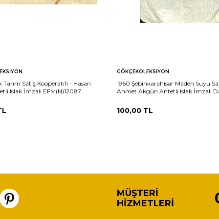
EKSIYON
GÖKÇEKOLEKSIYON
k Tarım Satış Kooperatifi - Hasan
1960 Şebinkarahisar Maden Suyu Sa
etli Islak İmzalı EFM(N)12087
Ahmet Akgün Antetli Islak İmzalı
Pullu Fatura EFM(N)12084
TL
100,00
TL
MÜŞTERI
HIZMETLERI