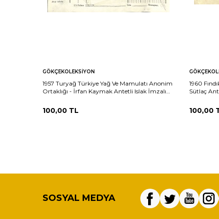
GÖKÇEKOLEKSIYON
GÖKÇEKOL
1957 Turyağ Türkiye Yağ Ve Mamulatı Anonim
1960 Fındı
Ortaklığı - İrfan Kaymak Antetli Islak İmzalı
Sütlaç Ant
Damga Pullu Fatura EFM(N)12224
100,00
TL
100,00
SOSYAL MEDYA