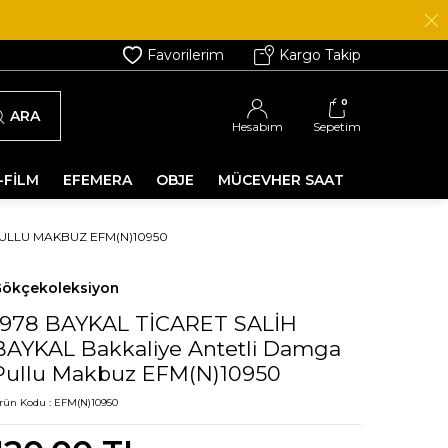
Favorilerim
Kargo Takip
0
ARA
Hesabım
Sepetim
-FİLM
EFEMERA
OBJE
MÜCEVHER SAAT
PULLU MAKBUZ EFM(N)10950
ökçekoleksiyon
1978 BAYKAL TİCARET SALİH
BAYKAL Bakkaliye Antetli Damga
Pullu Makbuz EFM(N)10950
rün Kodu :
EFM(N)10950