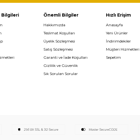
 Bilgileri
Önemli Bilgiler
Hızlı Erişim
im
Hakkımızda
Anasayfa
m
Teslimat Koşulları
Yeni Ürünler
ip
Üyelik Sözleşmesi
İndirimdekiler
Satış Sözleşmesi
Müşteri Hizmetleri
zmetleri
Garanti ve İade Koşulları
Sepetim
Gizlilik ve Güvenlik
Sık Sorulan Sorular