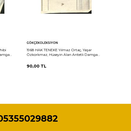
GÖKÇEKOLEKSIYON
GÖKÇEKO
hibi
1968 HAK TENEKE Yılmaz Ortaç, Yaşar
1969 ORA
 Damga
Özkorkmaz, Hüseyin Alan Antetli Damga
Pullu Ma
Pullu Fatura EFM(N)10965
90,00
TL
90,00
T
05355029882