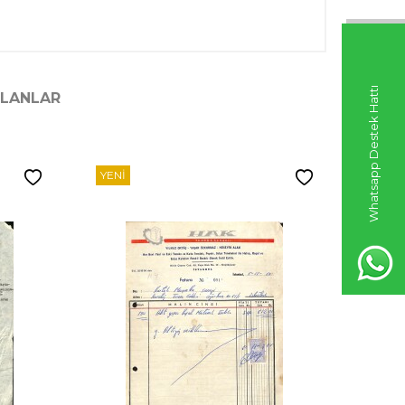
Whatsapp Destek Hattı
ILANLAR
YENI
YENI