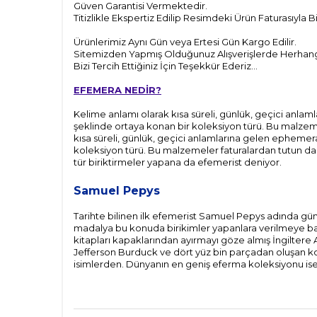
Güven Garantisi Vermektedir.
Titizlikle Ekspertiz Edilip Resimdeki Ürün Faturasıyla 
Ürünlerimiz Aynı Gün veya Ertesi Gün Kargo Edilir.
Sitemizden Yapmış Olduğunuz Alışverişlerde Herhangi 
Bizi Tercih Ettiğiniz İçin Teşekkür Ederiz...
EFEMERA NEDİR?
Kelime anlamı olarak kısa süreli, günlük, geçici anla
şeklinde ortaya konan bir koleksiyon türü. Bu malzeme
kısa süreli, günlük, geçici anlamlarına gelen ephemer
koleksiyon türü. Bu malzemeler faturalardan tutun da b
tür biriktirmeler yapana da efemerist deniyor.
Samuel Pepys
Tarihte bilinen ilk efemerist Samuel Pepys adında gün
madalya bu konuda birikimler yapanlara verilmeye başla
kitapları kapaklarından ayırmayı göze almış İngiltere
Jefferson Burduck ve dört yüz bin parçadan oluşan ko
isimlerden. Dünyanın en geniş eferma koleksiyonu ise