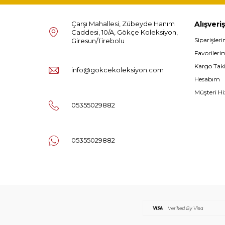
Çarşı Mahallesi, Zübeyde Hanım
Alışveriş
Caddesi, 10/A, Gökçe Koleksiyon,
Siparişler
Giresun/Tirebolu
Favorileri
Kargo Tak
info@gokcekoleksiyon.com
Hesabım
Müşteri Hi
05355029882
05355029882