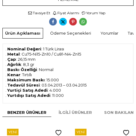
Tavsiye Et
Fiyat Alarmı
Yorum Yap
Ürün Açıklaması
Ödeme Seçenekleri
Yorumlar
Tavs
.
Nominal Değeri
: 1 Türk Lirası
.
Metal
: Cu75-Ni15-Zn10 / Cu81-Ni4-Zn15
.
Çap
: 26,15 mm
.
Ağırlık
: 8,3 gr
.
Baskı Özelliği
: Normal
.
Kenar
: Tırtıllı
.
Maksimum Baskı
: 15.000
.
Tedavül Süresi
: 03.04.2013 – 03.04.2015
.
Yurtiçi Satış Adedi
: 4.000
.
Yurtdışı Satış Adedi
: 11.000
BENZER ÜRÜNLER
İLGILI ÜRÜNLER
SON BAKILAN
YENI
YENI