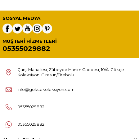
SOSYAL MEDYA
MÜŞTERI HIZMETLERI
05355029882
Çarşı Mahallesi, Zübeyde Hanım Caddesi, 10/A, Gökçe
Koleksiyon, Giresun/Tirebolu
info@gokcekoleksiyon.com
05355029882
05355029882