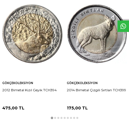
W
h
t
s
p
p
D
e
s
e
H
a
t
t
GÖKÇEKOLEKSIYON
GÖKÇEKOLEKSIYON
2012 Bimetal Kızıl Geyik TCH394
2014 Bimetal Çizgili Sırtlan TCH399
475,00
TL
175,00
TL