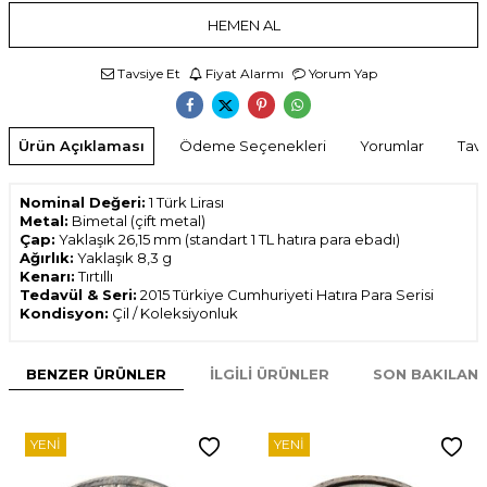
HEMEN AL
Tavsiye Et
Fiyat Alarmı
Yorum Yap
Ürün Açıklaması
Ödeme Seçenekleri
Yorumlar
Tavs
Nominal Değeri:
1 Türk Lirası
Metal:
Bimetal (çift metal)
Çap:
Yaklaşık 26,15 mm (standart 1 TL hatıra para ebadı)
Ağırlık:
Yaklaşık 8,3 g
Kenarı:
Tırtıllı
Tedavül & Seri:
2015 Türkiye Cumhuriyeti Hatıra Para Serisi
Kondisyon:
Çil / Koleksiyonluk
BENZER ÜRÜNLER
İLGILI ÜRÜNLER
SON BAKILAN
YENI
YENI