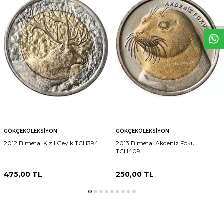
W
h
t
s
p
p
D
e
s
e
H
a
t
t
GÖKÇEKOLEKSIYON
GÖKÇEKOLEKSIYON
2012 Bimetal Kızıl Geyik TCH394
2013 Bimetal Akdeniz Foku
TCH409
475,00
TL
250,00
TL