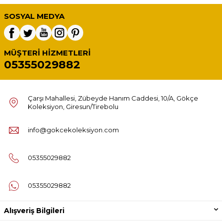
SOSYAL MEDYA
MÜŞTERI HIZMETLERI
05355029882
Çarşı Mahallesi, Zübeyde Hanım Caddesi, 10/A, Gökçe
Koleksiyon, Giresun/Tirebolu
info@gokcekoleksiyon.com
05355029882
05355029882
Alışveriş Bilgileri