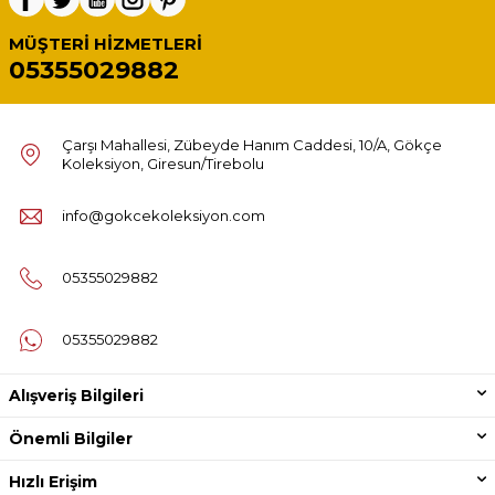
MÜŞTERI HIZMETLERI
05355029882
Çarşı Mahallesi, Zübeyde Hanım Caddesi, 10/A, Gökçe
Koleksiyon, Giresun/Tirebolu
info@gokcekoleksiyon.com
05355029882
05355029882
Alışveriş Bilgileri
Önemli Bilgiler
Hızlı Erişim