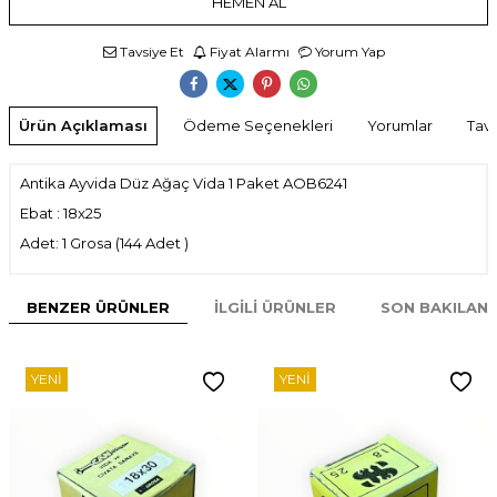
HEMEN AL
Tavsiye Et
Fiyat Alarmı
Yorum Yap
Ürün Açıklaması
Ödeme Seçenekleri
Yorumlar
Tavs
Antika Ayvida Düz Ağaç Vida 1 Paket AOB6241
Ebat : 18x25
Adet: 1 Grosa (144 Adet )
BENZER ÜRÜNLER
İLGILI ÜRÜNLER
SON BAKILAN
YENI
YENI
W
h
t
s
p
p
D
e
s
e
H
a
t
t