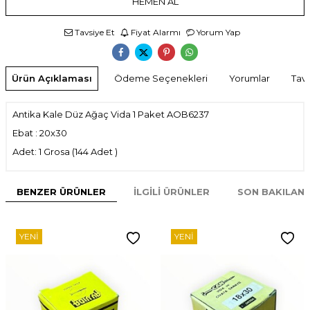
HEMEN AL
Tavsiye Et
Fiyat Alarmı
Yorum Yap
Ürün Açıklaması
Ödeme Seçenekleri
Yorumlar
Tavs
Antika Kale Düz Ağaç Vida 1 Paket AOB6237
Ebat : 20x30
Adet: 1 Grosa (144 Adet )
BENZER ÜRÜNLER
İLGILI ÜRÜNLER
SON BAKILAN
YENI
YENI
W
h
t
s
p
p
D
e
s
e
H
a
t
t