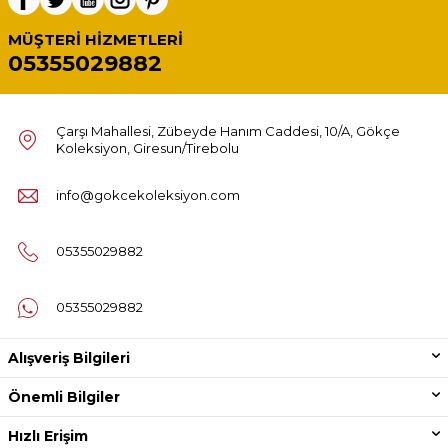
MÜŞTERI HIZMETLERI
05355029882
Çarşı Mahallesi, Zübeyde Hanım Caddesi, 10/A, Gökçe
Koleksiyon, Giresun/Tirebolu
info@gokcekoleksiyon.com
05355029882
05355029882
Alışveriş Bilgileri
Önemli Bilgiler
Hızlı Erişim