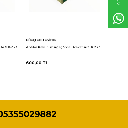
GÖKÇEKOLEKSIYON
GÖKÇEKO
et AOB6238
Antika Kale Düz Ağaç Vida 1 Paket AOB6237
Vintage 
600,00
TL
1.150,0
05355029882