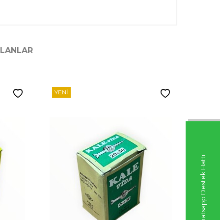
ILANLAR
YENI
YENI
Whatsapp Destek Hattı