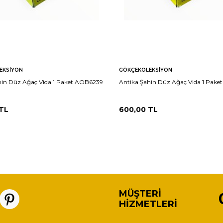
EKSIYON
GÖKÇEKOLEKSIYON
hin Düz Ağaç Vida 1 Paket AOB6239
Antika Şahin Düz Ağaç Vida 1 Pak
TL
600,00
TL
MÜŞTERI
HIZMETLERI