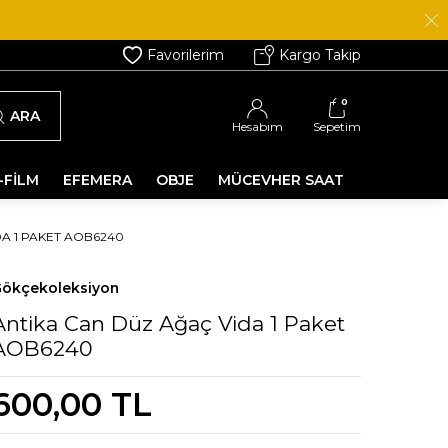
Favorilerim
Kargo Takip
0
ARA
Hesabım
Sepetim
-FİLM
EFEMERA
OBJE
MÜCEVHER SAAT
A 1 PAKET AOB6240
ökçekoleksiyon
Antika Can Düz Ağaç Vida 1 Paket
AOB6240
600,00
TL