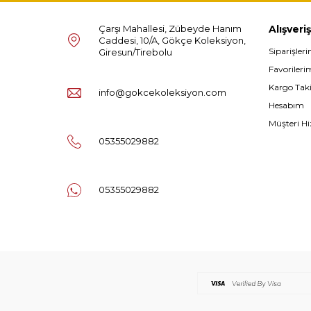
Çarşı Mahallesi, Zübeyde Hanım
Alışveriş
Caddesi, 10/A, Gökçe Koleksiyon,
Siparişler
Giresun/Tirebolu
Favorileri
Kargo Tak
info@gokcekoleksiyon.com
Hesabım
Müşteri Hi
05355029882
05355029882