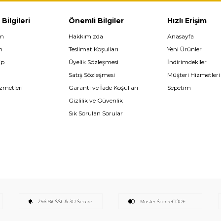
 Bilgileri
Önemli Bilgiler
Hızlı Erişim
im
Hakkımızda
Anasayfa
m
Teslimat Koşulları
Yeni Ürünler
ip
Üyelik Sözleşmesi
İndirimdekiler
Satış Sözleşmesi
Müşteri Hizmetleri
zmetleri
Garanti ve İade Koşulları
Sepetim
Gizlilik ve Güvenlik
Sık Sorulan Sorular