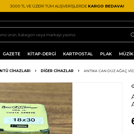
3000 TL VE ÜZERİ TÜM ALIŞVERİŞLERDE
KARGO BEDAVA!
GAZETE
KİTAP-DERGİ
KARTPOSTAL
PLAK
MÜZİK
ÜNTÜ CIHAZLARI
DIĞER CIHAZLAR
ANTIKA CAN DÜZ AĞAÇ VID
G