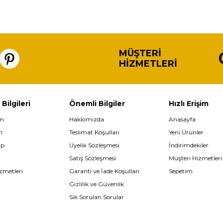
MÜŞTERI
HIZMETLERI
 Bilgileri
Önemli Bilgiler
Hızlı Erişim
im
Hakkımızda
Anasayfa
m
Teslimat Koşulları
Yeni Ürünler
ip
Üyelik Sözleşmesi
İndirimdekiler
Satış Sözleşmesi
Müşteri Hizmetleri
zmetleri
Garanti ve İade Koşulları
Sepetim
Gizlilik ve Güvenlik
Sık Sorulan Sorular