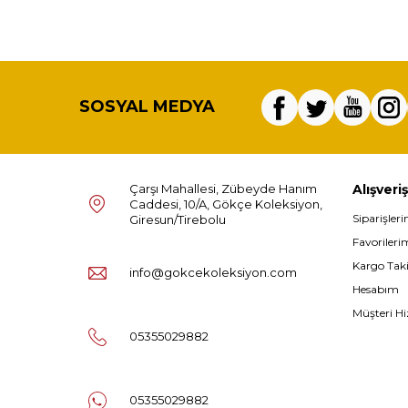
SOSYAL MEDYA
Çarşı Mahallesi, Zübeyde Hanım
Alışveriş
Caddesi, 10/A, Gökçe Koleksiyon,
Siparişler
Giresun/Tirebolu
Favorileri
Kargo Tak
info@gokcekoleksiyon.com
Hesabım
Müşteri Hi
05355029882
05355029882