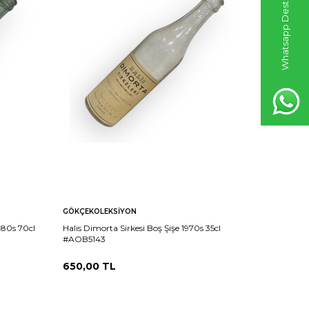
Whatsapp Destek Hattı
GÖKÇEKOLEKSIYON
GÖKÇEKO
1980s 70cl
Halis Dimorta Sirkesi Boş Şişe 1970s 35cl
Halis Dimo
#AOB5143
#AOB514
650,00
TL
650,00