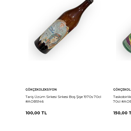
GÖKÇEKOLEKSIYON
GÖKÇEKOL
Tariş Üzüm Sirkesi Sirkesi Boş Şişe 1970s 70cl
Taskobirli
#AOB5146
70cl #AO
100,00
TL
150,00
T