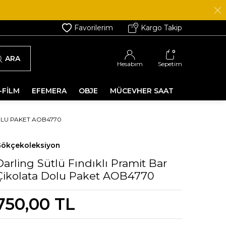
Favorilerim
Kargo Takip
0
ARA
Hesabım
Sepetim
-FİLM
EFEMERA
OBJE
MÜCEVHER SAAT
OLU PAKET AOB4770
ökçekoleksiyon
Darling Sütlü Fındıklı Pramit Bar
Çikolata Dolu Paket AOB4770
750,00
TL