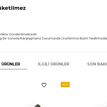
üketilmez
Birlikte Gönderilmektedir.
Bir Sorunla Karşılaşmanız Durumunda Ürünlerimiz Bizim Tarafımızdan 
 ÜRÜNLER
İLGILI ÜRÜNLER
SON BAK
YENI