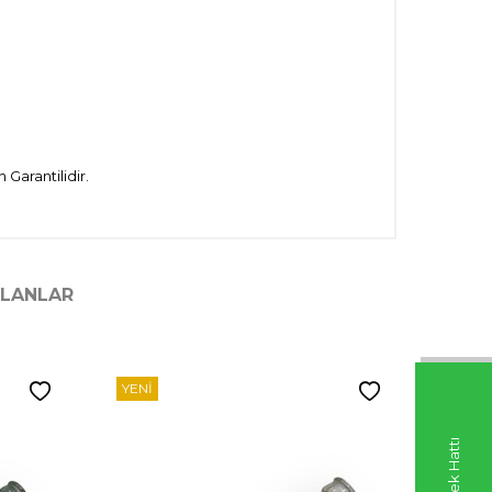
Garantilidir.
ILANLAR
YENI
YENI