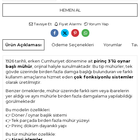
HEMEN AL
Tavsiye Et
Fiyat Alarmı
Yorum Yap
Ürün Açıklaması
Ödeme Seçenekleri
Yorumlar
Tavs
1926 tarihli, erken Cumhuriyet dönemine ait
pirinç 3’lü oynar
başlı mühür
, orijinal haliyle sunulmaktadır. Bu tip mühürler, tek
gövde üzerinde birden fazla damga başlığı bulunduran ve farklı
kullanım amaçlarına hizmet eden
çok fonksiyonlu sistemler
olarak üretilmiştir.
Benzer örneklerde, mühür üzerinde farklı isim veya ibarelerin
yer aldığı ve aynı mühürle birden fazla damgalama yapılabildiği
görülmektedir
Bu modelin özellikleri:
👉 Döner / oynar başlık sistemi
👉 Tek parçada birden fazla mühür yüzeyi
👉 Pirinç döküm dayanıklı yapı
Bu tür mühürler özellikle:
👉
ticari işlemler