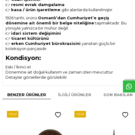
👉
resmi evrak damgalama
👉
kasa / ürün işaretleme
gibi alanlarda kullanılmıştır.
1926 tarihi, ürünü
Osmanlı’dan Cumhuriyet’e geçiş
dönemine ait önemli bir belge niteliğine
taşımaktadır. Bu
yönüyle yalnızca bir mühür değil:
👉
idari sistem değişimini
👉
ticaret kültürünü
👉
erken Cumhuriyet bürokrasisini
yansıtan güçlü bir
koleksiyon parçasıdır.
Kondisyon:
W
h
t
s
p
p
D
e
s
e
H
a
t
t
Eski / İkinci el
Dönemine ait doğal kullanım ve zaman izleri mevcuttur
Detaylar görsellerde görülebilir
BENZER ÜRÜNLER
İLGILI ÜRÜNLER
SON BAKILAN
YENI
YENI