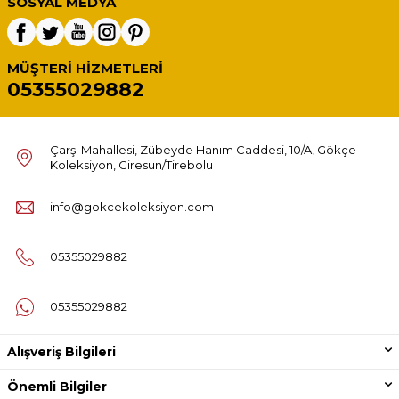
SOSYAL MEDYA
MÜŞTERI HIZMETLERI
05355029882
Çarşı Mahallesi, Zübeyde Hanım Caddesi, 10/A, Gökçe
Koleksiyon, Giresun/Tirebolu
info@gokcekoleksiyon.com
05355029882
05355029882
Alışveriş Bilgileri
Önemli Bilgiler