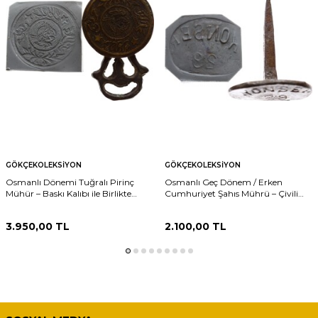
GÖKÇEKOLEKSIYON
GÖKÇEKOLEKSIYON
Osmanlı Dönemi Tuğralı Pirinç
Osmanlı Geç Dönem / Erken
Mühür – Baskı Kalıbı ile Birlikte
Cumhuriyet Şahıs Mührü – Çivili
AOB392
Tip Damga AOB393
3.950,00
TL
2.100,00
TL